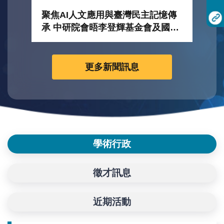
研
聚焦AI人文應用與臺灣民主記憶傳
研
承 中研院會晤李登輝基金會及國史
館代表團
更多新聞訊息
學術行政
徵才訊息
近期活動