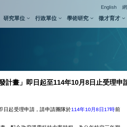
English
網
研究單位
行政單位
學術研究
徵才育才
人文社會科學組
會議紀錄檢索
人文社會科學研究中心
國家生技研究園區
跨學組研究中心
學術及儀器事務處
跨領
圖書
發計畫」即日起至114年10月8日止受理申
」即日起受理申請，請申請團隊於
114年10月8日17時
前