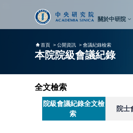
跳到主要內容區塊
:::
:::
關於中研院
秘書⾧及副秘書⾧
預決算與報告
原子與分子科學研究所
天文及天文物理研究所
資訊科技創新研究中心
植物暨微生物學研究所
細胞與個體生物學研究所
農業生物科技研究中心
首頁
> 公開資訊
> 會議紀錄檢索
本院院級會議紀錄
全文檢索
院級會議紀錄全文檢
院士
索