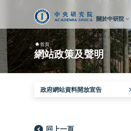
跳到主要內容區塊
:::
:::
關於中研院
秘書⾧及副秘書⾧
預決算與報告
原子與分子科學研究所
天文及天文物理研究所
資訊科技創新研究中心
植物暨微生物學研究所
細胞與個體生物學研究所
農業生物科技研究中心
首頁
網站政策及聲明
政府網站資料開放宣告
回上一頁