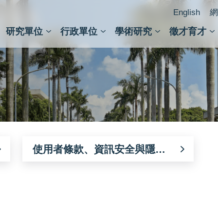
English
網
研究單位
行政單位
學術研究
徵才育才
人文社會科學組
會議紀錄檢索
人文社會科學研究中心
國家生技研究園區
跨學組研究中心
學術及儀器事務處
跨領
圖書
使用者條款、資訊安全與隱私
權政策