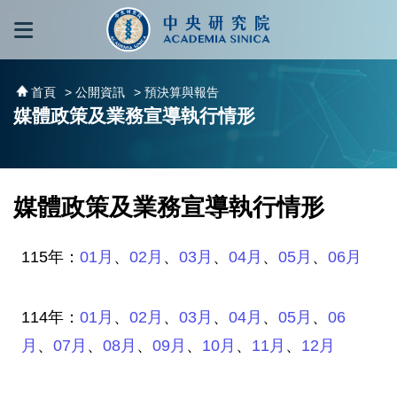
跳到主要內容區塊
:::
:::
首頁
> 公開資訊
> 預決算與報告
媒體政策及業務宣導執行情形
媒體政策及業務宣導執行情形
115年：
01月
、
02月
、
03月
、
04月
、
05月
、
06月
114年：
01月
、
02月
、
03月
、
04月
、
05月
、
06
月
、
07月
、
08月
、
09月
、
10月
、
11月
、
12月