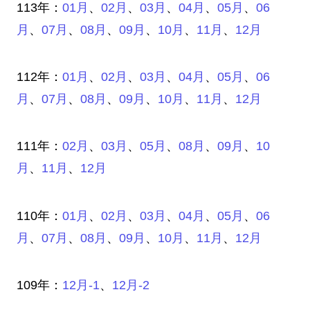
113年：
01月
、
02月
、
03月
、
04月
、
05月
、
06
月
、
07月
、
08月
、
09月
、
10月
、
11月
、
12月
112年：
01月
、
02月
、
03月
、
04月
、
05月
、
06
月
、
07月
、
08月
、
09月
、
10月
、
11月
、
12月
111年：
02月
、
03月
、
05月
、
08月
、
09月
、
10
月
、
11月
、
12月
110年：
01月
、
02月
、
03月
、
04月
、
05月
、
06
月
、
07月
、
08月
、
09月
、
10月
、
11月
、
12月
109年：
12月-1
、
12月-2