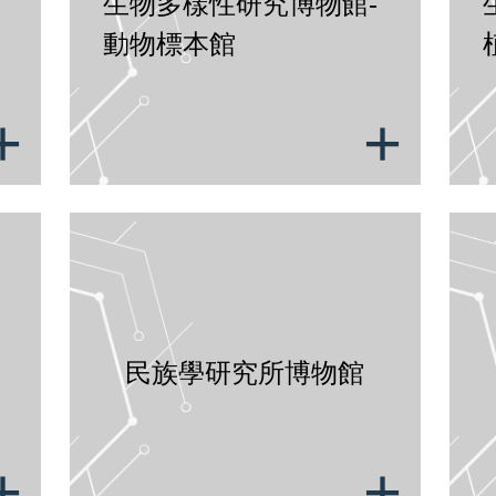
生物多樣性研究博物館-
館。
T
動物標本館
Tel：+886-2-2782-1147, 2789-9720
聯
Fax: +886-2-2653-3302
+
+
聯絡信箱：hushih@gate.sinica.edu.tw
線上預約網址：
https://hushih.mh.sinica.edu.t
mid=39
免費參觀 團體導覽預約人數以十人以上為原則
歷史文物陳列館
院內位置網址
|
網址
開放時間：每週三、六及日 09:30-16:30 
民族學研究所博物館
T
假期不開放
F
Tel: +886-2-2652-3180
聯
Fax: +886-2-2786-8834
+
+
聯絡信箱：museum@asihp.net