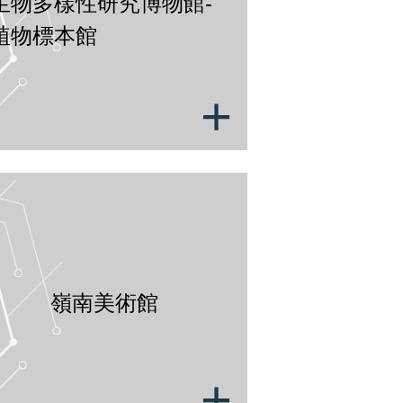
生物多樣性研究博物館-
開放時間：週一至週五 
el: +886-2-2789-9579 (薛小姐)
Tel: +886-2-2
植物標本館
絡信箱: hsuehmm@gate.sinica.edu.tw
聯絡信箱：hast@ga
免費參觀
免費參觀
+
限機關團體於一個月前電話聯繫，並發公文預約參觀；每梯次
限機關團體(小
w/Hushih_Online_Appointment?
人，每日可接待二梯次。
可接待人數約1
，預約請於一週前申請。
院內位置網址
|
網址
院內位置網址
民族學研究所博物館
嶺南美術
開館時間： 每週三、週五及週六 9:30-16:30 定期開放 免費
免費參觀。逢國定假日、選舉日及連續
開館時間：每週二至週五
嶺南美術館
el: +886-2-2652-3308
一及國定假日休
ax: +886-2-2785-5836
Tel: +886-2-27
絡信箱：ioemuseum@gate.sinica.edu.tw
聯絡信箱：lnfam@g
+
線上預約網址
https://pse.is/9ehatv
線上預約網址：請寫em