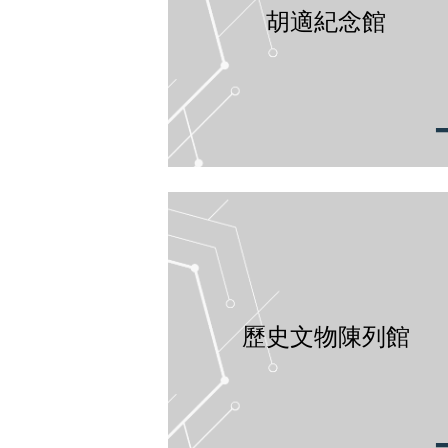
胡適紀念館
歷史文物陳列館