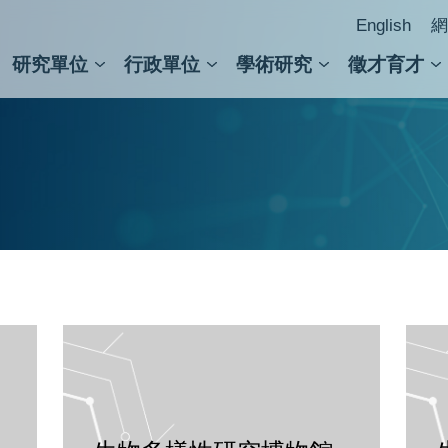
English
網
研究單位
行政單位
學術研究
徵才育才
人文社會科學組
會議紀錄檢索
人文社會科學研究中心
國家生技研究園區
跨學組研究中心
學術及儀器事務處
跨領
圖書
胡適紀念館
開放時間：每週二至週六9:30-12:00, 13:30
開