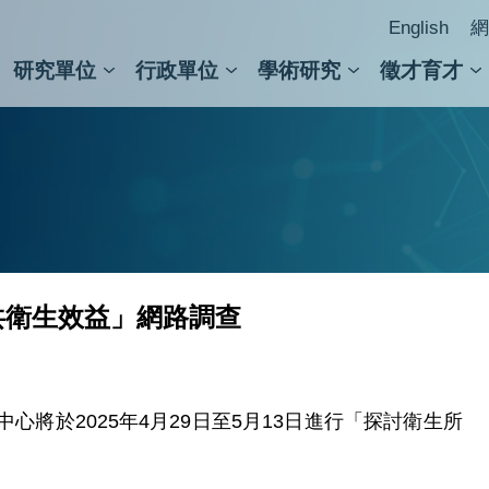
English
網
研究單位
行政單位
學術研究
徵才育才
人文社會科學組
會議紀錄檢索
人文社會科學研究中心
國家生技研究園區
跨學組研究中心
學術及儀器事務處
跨領
圖書
共衛生效益」網路調查
將於2025年4月29日至5月13日進行「探討衛生所