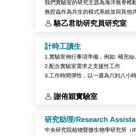
我們實驗室的研究主題為海洋無脊椎
無腔蟲作為共生的模式系統並與其他
我們的研究團隊。
駱乙君助研究員研究室
工作內容：
計時工讀生
(1) 海洋無脊椎動物與藻類的採集和培
1.實驗室例行事項準備，例如: 補充
(2) 分子生物學與生物化學操作
2.配合實驗室需求之支援性工作
(3) 基因體學生物資訊分析
3.工作時間彈性，以一週為六到八小
(4) 科學文獻研讀與研究成果彙整
(5) 實驗室管理與其他交辦事項
謝侑穎實驗室
研究助理/Research Assista
中央研究院植物暨微生物學研究所（I