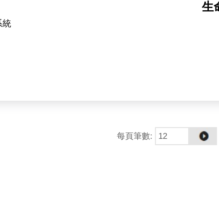
生
系統
隊（https://kpwulab.com/）以「蛋白質化學」為
功能機制，研究對象包括 E3 連接酶、去泛素酶（DUB
的藥物標的家族之一。
每頁筆數
:
—實驗驗證」的完整循環之上。AI 工具可在短時間內
化重組反應與結構解析逐一檢證。計算設計平台於本實驗
度的關鍵角色。本實驗室所開發之設計蛋白質，除作為解
targeted protein degradation）之潛
進至細胞模式與疾病模式之功能驗證。本職位所產出的分