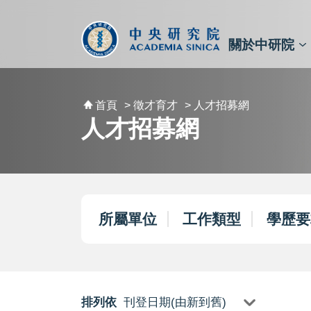
跳到主要內容區塊
:::
:::
關於中研院
秘書⾧及副秘書⾧
預決算與報告
原子與分子科學研究所
天文及天文物理研究所
資訊科技創新研究中心
植物暨微生物學研究所
細胞與個體生物學研究所
農業生物科技研究中心
首頁
> 徵才育才
> 人才招募網
人才招募網
所屬單位
工作類型
學歷要
排列依