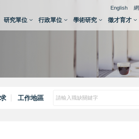
English
網
研究單位
行政單位
學術研究
徵才育才
人文社會科學組
會議紀錄檢索
人文社會科學研究中心
國家生技研究園區
跨學組研究中心
學術及儀器事務處
跨領
圖書
求
工作地區