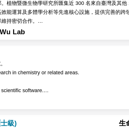
植物暨微生物學研究所匯集近 300 名來自臺灣及其他 
高效能運算及多體學分析等先進核心設施，提供完善的跨
隊維持密切合作。
，主要以地錢（Marchantia）、阿拉伯芥（Arabid
Wu Lab
關環境變化下的生理與分子反應，以及高海拔作物生理時
析及突變株篩選。
 博士及 Devang Mehta 博士的研究團隊合作進行。
究。
the Institute of Plant and Microbial Biology (IPMB), Acade
rch in chemistry or related areas.
n campus of Academia Sinica in Taipei, Taiwan. IPMB is 
ientific software.
 15 other countries. The institute provides state-of-the-a
文。
g, and multi-omics analysis, offering an excellent envir
search reports and papers.
pate in research on plant–environment interactions. Usin
the project will investigate the physiological and molecu
士級)
生
 with global warming. The research will also explore h