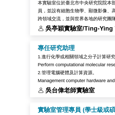
本實驗室位於臺北市中央研究院院本部。
員，並設有細胞生物學、顯微影像、
跨領域交流，並與世界各地的研究團
錄取者將參與植物與環境交互作用相關研究
吳亭穎實驗室/Ting-Ying 
料，探討植物在熱逆境及全球暖化相
作內容包括分子選殖、蛋白質表現分
專任研究助理
本研究計畫將與比利時 Ive De Smet
1.進行化學或相關領域之分子計算研
The laboratory of Dr. Ting-Ying Wu at 
Perform computational molecular resea
full-time Research Assistant position.
2.管理電腦硬體及計算資源。
The laboratory is located on the mai
Management computer hardware and sc
staff members from Taiwan and more than
3.計畫管理及撰寫研究報告和學術論
吳台偉老師實驗室
microscopy, high-performance computin
Project management and writing of re
The successful candidate will partici
Arabidopsis, and potentially soybean, 
實驗室管理專員 (學士級或碩
and environmental changes associated