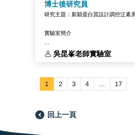
博士後研究員
研究主題：新穎蛋白質設計調控泛素
實驗室簡介
中央研究院生物化學研究所 吳昆峯博士研究團
吳昆峯老師實驗室
似修飾（UBL）系統的活化、調控與
飾系統的酵素本身即為近年最受關注
1
2
3
4
…
17
本實驗室的研究架構建立在「計算設計
白質表現與純化、生物物理定量、生
驗驗證端，為決定研究品質與推進速
回上一頁
亦具備發展為專一性抑制劑或標的蛋白降解劑（
進一步與細胞生物學實驗室合作，推