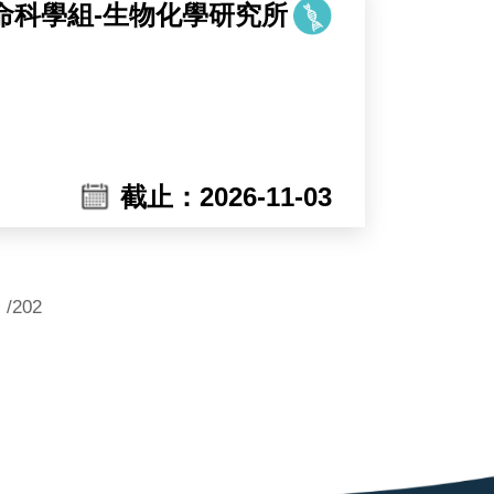
命科學組-生物化學研究所
核心，研究泛素（ubiquitin）與泛素類
截止：2026-11-03
）等泛素化修飾系統。泛素與泛素類似修
/202
產生大量候選分子，但其價值必須經由蛋
室已臻成熟，本次招募之職位將主導實
析酵素活化與調控機制的分子工具外，
力。經生化重組與結構層次完整驗證的分子，將
子與數據，即為銜接分子設計與轉譯應