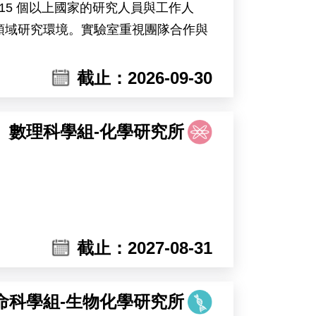
15 個以上國家的研究人員與工作人
領域研究環境。實驗室重視團隊合作與
opsis）及可能包含大豆等植物為研究材
截止：2026-09-30
鐘受環境變化影響的調控機制。主要工
數理科學組-化學研究所
mia Sinica, invites applications for a
home to nearly 300 researchers and
rt core facilities in cell biology,
截止：2027-08-31
onment for interdisciplinary research.
g plant systems including Marchantia,
lar responses of plants to heat stress
命科學組-生物化學研究所
ow environmental changes affect