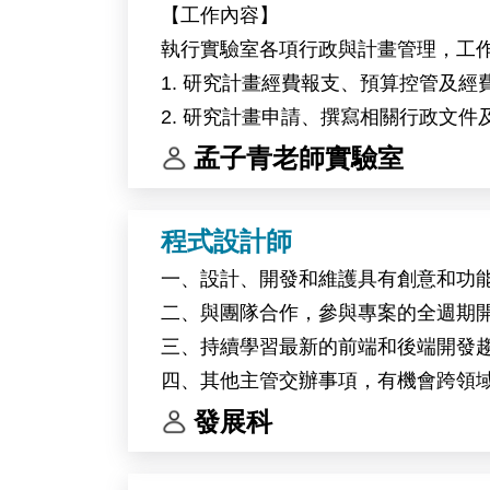
【工作內容】
circadian clock regulation in high-alti
執行實驗室各項行政與計畫管理，工
Primary responsibilities include molec
1. 研究計畫經費報支、預算控管及經
This research project will be conduct
2. 研究計畫申請、撰寫相關行政文
Belgium.
3. 辦理主管交辦事項。
孟子青老師實驗室
程式設計師
一、設計、開發和維護具有創意和功
二、與團隊合作，參與專案的全週期
三、持續學習最新的前端和後端開發
四、其他主管交辦事項，有機會跨領
發展科