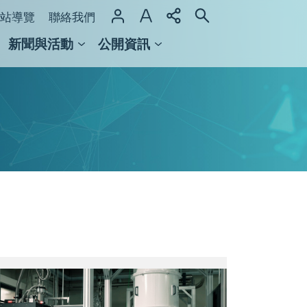
站導覽
聯絡我們
新聞與活動
公開資訊
域整合計畫
館及檔案館
S__118710286_0