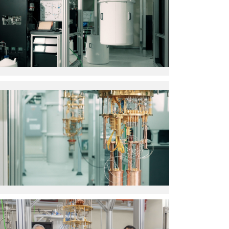
S__118710288_0
S__118710289_0