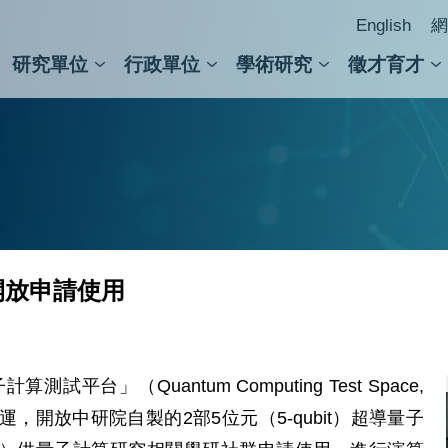
English
網
研究單位
行政單位
學術研究
徵才育才
人文社會科學組
會議紀錄檢索
人文社會科學研究中心
國家生技研究園區
跨學組研究中心
學術及儀器事務處
跨領
圖書
開放申請使用
」（Quantum Computing Test Space,
試營運，開放中研院自製的2部5位元（5-qubit）超導量子