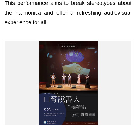
This performance aims to break stereotypes about
the harmonica and offer a refreshing audiovisual
experience for all.
中
研
院
藝
文
活
動〉
茱
蒂
口
琴
樂
團
「口
琴
說
書