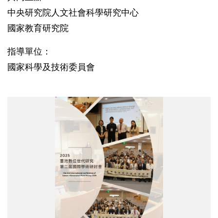
中央研究院人文社會科學研究中心
國家教育研究院
指導單位：
國家科學及技術委員會
2025
臺
灣
數
位
世
代
研
究
第
二
屆
國
際