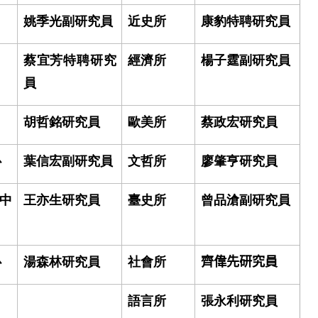
姚季光副研究員
近史所
康豹特聘研究員
蔡宜芳特聘研究
經濟所
楊子霆副研究員
員
胡哲銘研究員
歐美所
蔡政宏研究員
心
葉信宏副研究員
文哲所
廖肇亨研究員
中
王亦生研究員
臺史所
曾品滄副研究員
心
湯森林研究員
社會所
齊偉先研究員
語言所
張永利研究員