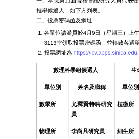
一、本院第11屆院務會議研究人員代表任
推舉候選人，如下方列表。
二、投票密碼函及網址：
各單位請派員於4月9日（星期三）上午
3113室領取投票密碼函，並轉致各選
投票網址為
https://icv.apps.sinica.edu
數理科學組候選人
生
單位別
姓名及職稱
單位
數學所
尤釋賢特聘研究
植微所
員
物理所
李尚凡研究員
細生所