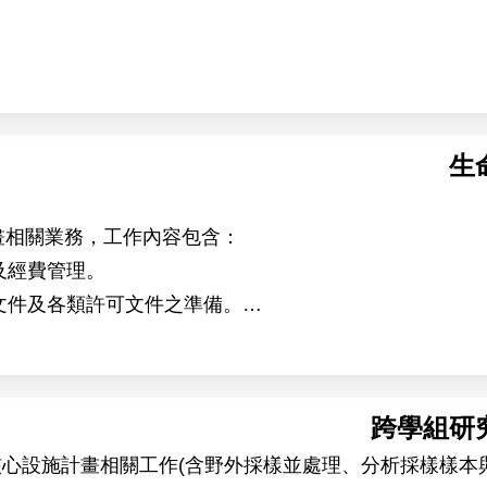
ed in collaboration with the research groups of Dr. Ive 
隊（https://kpwulab.com/）以「蛋白質化學」為
功能機制，研究對象包括 E3 連接酶、去泛素酶（DUB
的藥物標的家族之一。
生
—實驗驗證」的完整循環之上。AI 工具可在短時間內
畫相關業務，工作內容包含：
化重組反應與結構解析逐一檢證。計算設計平台於本實驗
及經費管理。
度的關鍵角色。本實驗室所開發之設計蛋白質，除作為解
政文件及各類許可文件之準備。
targeted protein degradation）之潛
賓接待。
進至細胞模式與疾病模式之功能驗證。本職位所產出的分
環安衛）相關管理作業。
跨學組研
核心設施計畫相關工作(含野外採樣並處理、分析採樣樣本