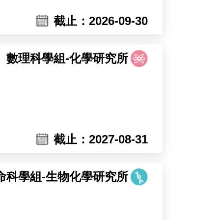
opsis）及可能包含大豆等植物為研究材
截止：2026-09-30
鐘受環境變化影響的調控機制。主要工
數理科學組-化學研究所
mia Sinica, invites applications for a
home to nearly 300 researchers and
rt core facilities in cell biology,
截止：2027-08-31
onment for interdisciplinary research.
g plant systems including Marchantia,
lar responses of plants to heat stress
命科學組-生物化學研究所
ow environmental changes affect
reening.