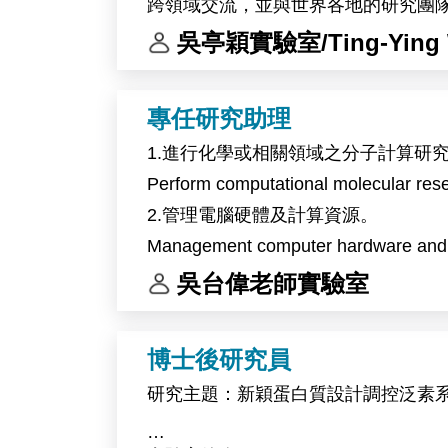
跨領域交流，並與世界各地的研究團
錄取者將參與植物與環境交互作用相關研究
吳亭穎實驗室/Ting-Ying 
料，探討植物在熱逆境及全球暖化相
作內容包括分子選殖、蛋白質表現分
專任研究助理
本研究計畫將與比利時 Ive De Smet
1.進行化學或相關領域之分子計算研
The laboratory of Dr. Ting-Ying Wu at 
Perform computational molecular resea
full-time Research Assistant position.
2.管理電腦硬體及計算資源。
The laboratory is located on the mai
Management computer hardware and sc
staff members from Taiwan and more than
3.計畫管理及撰寫研究報告和學術論
吳台偉老師實驗室
microscopy, high-performance computin
Project management and writing of re
The successful candidate will partici
Arabidopsis, and potentially soybean, 
博士後研究員
and environmental changes associated
研究主題：新穎蛋白質設計調控泛素
circadian clock regulation in high-alti
Primary responsibilities include molec