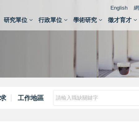
English
網
研究單位
行政單位
學術研究
徵才育才
人文社會科學組
會議紀錄檢索
人文社會科學研究中心
國家生技研究園區
跨學組研究中心
學術及儀器事務處
跨領
圖書
求
工作地區