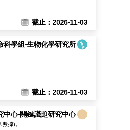
De Smet and Dr. Devang Mehta in
核心，研究泛素（ubiquitin）與泛素類
截止：2026-11-03
）等泛素化修飾系統。泛素與泛素類似修
命科學組-生物化學研究所
產生大量候選分子，但其價值必須經由蛋
室已臻成熟，本次招募之職位將主導實
析酵素活化與調控機制的分子工具外，
力。經生化重組與結構層次完整驗證的分子，將
截止：2026-11-03
子與數據，即為銜接分子設計與轉譯應
究中心-關鍵議題研究中心
與數據)。