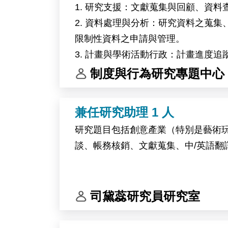
surface display, YSD）篩選與親和
1. 研究支援：文獻蒐集與回顧、資
Biological Chemistry（2025）、Jour
2. 資料處理與分析：研究資料之蒐集、
限制性資料之申請與管理。
本實驗室獲多項中研院計畫補助，包括深耕
3. 計畫與學術活動行政：計畫進度
（2026–2027，協同主持人），
4. 其他計畫主持人交辦事項。
制度與行為研究專題中心
主要職責
本單位專注經濟、公共政策及社會科學跨領
兼任研究助理 1 人
●蛋白質表現與純化（大腸桿菌／哺
內容涵蓋協助中心研究計畫、支援行
研究題目包括創意產業（特別是藝術玩
●以生物物理與生化方法（ITC、BL
本工作可提供豐富研究資源、與國內
談、帳務核銷、文獻蒐集、中/英語翻
●以冷凍電鏡、X 光晶體繞射或溶液態
入學術研究工作的優秀人才加入。
●執行 YSD 文庫建構、FACS 篩選
●將實驗數據回饋至設計循環，與計
司黛蕊研究員研究室
●與細胞生物學合作團隊共同規劃並
●撰寫論文、協助研究計畫申請，並