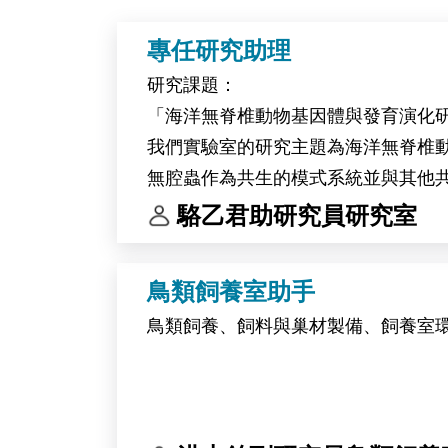
專任研究助理
研究課題：
「海洋無脊椎動物基因體與發育演化
我們實驗室的研究主題為海洋無脊椎
無腔蟲作為共生的模式系統並與其他
我們的研究團隊。
駱乙君助研究員研究室
工作內容：
鳥類飼養室助手
(1) 海洋無脊椎動物與藻類的採集和培
鳥類飼養、飼料與巢材製備、飼養室
(2) 分子生物學與生物化學操作
(3) 基因體學生物資訊分析
(4) 科學文獻研讀與研究成果彙整
(5) 實驗室管理與其他交辦事項