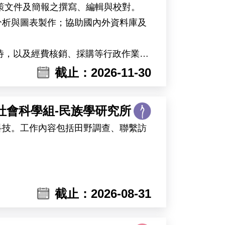
）、JACS（2026）、Journal of
政策文件及簡報之撰寫、編輯與校對。
2026）。
統計分析與圖表製作；協助國內外資料庫及
025–2027）、關鍵突破種子計畫
接待，以及經費核銷、採購等行政作業。
截止：2026-11-30
-Doctoral Fellow）。工作
社會科學組-民族學研究所
科技。工作內容包括田野調查、聯繫訪
質—蛋白質交互作用
內外博士班前之研究歷練，歡迎有志投
截止：2026-08-31