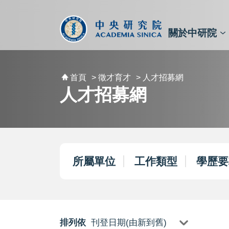
跳到主要內容區塊
:::
:::
關於中研院
秘書⾧及副秘書⾧
預決算與報告
原子與分子科學研究所
天文及天文物理研究所
資訊科技創新研究中心
植物暨微生物學研究所
細胞與個體生物學研究所
農業生物科技研究中心
首頁
> 徵才育才
> 人才招募網
人才招募網
所屬單位
工作類型
學歷要
排列依