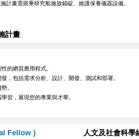
設施計畫需搭乘研究船施放錨碇、維護保養儀器設備。
越多個團隊的樞紐角色。分子產出與實驗數據將同時對接
一性與結構資訊，驅動下一輪設計迭代
晶學與 NMR 之數據收集與結構解析
施計畫
與結構驗證之分子導入細胞系統，檢驗其對泛素化修飾與
方法開發與轉譯應用
能性的網頁應用程式。
開發，包括需求分析、設計、開發、測試和部署。
穿「分子設計—生化重組—結構解析—細胞功能—疾病調
趨勢。
域學習，展現您的專業與才華。
 Fellow )
人文及社會科學
、AI 加速之 NMR 數據收集與分析、HDX-MS、ITC