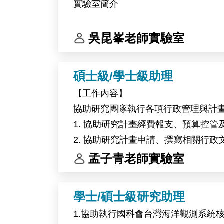
實驗室簡介
This research project will be conduct
Belgium.
中央研究院生物化學研究所 吳昆峯博士研究團
吳昆峯老師實驗室
似修飾（UBL）系統的活化、調控與
飾系統的酵素本身即為近年最受關注
碩士級/學士級助理
【工作內容】
本實驗室的研究架構建立在「計算設計
協助研究團隊執行各項行政管理與計
白質表現與純化、生物物理定量、生
1. 協助研究計畫經費報支、預算控管
驗驗證端，為決定研究品質與推進速
2. 協助研究計畫申請、撰寫相關行
亦具備發展為專一性抑制劑或標的蛋白降解劑（
3. 協助團隊內外聯繫、會議安排、訪
孟子青老師實驗室
進一步與細胞生物學實驗室合作，推
4. 協助實驗室環境、安全及衛生（
用的起點。
5. 辦理主管交辦事項。
學士/碩士級研究助理
跨團隊合作
1.協助執行國科會台灣海洋觀測系統