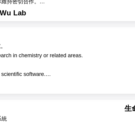
隊維持密切合作。
，主要以地錢（Marchantia）、阿拉伯芥（Arabid
Wu Lab
關環境變化下的生理與分子反應，以及高海拔作物生理時
析及突變株篩選。
 博士及 Devang Mehta 博士的研究團隊合作進行。
究。
the Institute of Plant and Microbial Biology (IPMB), Acade
rch in chemistry or related areas.
n campus of Academia Sinica in Taipei, Taiwan. IPMB is 
ientific software.
 15 other countries. The institute provides state-of-the-a
文。
g, and multi-omics analysis, offering an excellent envir
search reports and papers.
pate in research on plant–environment interactions. Usin
the project will investigate the physiological and molecu
生
 with global warming. The research will also explore h
系統
tude crops.
ular cloning, protein expression analysis, and mutant sc