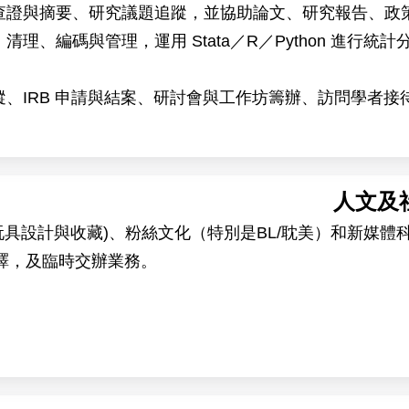
力成熟平台。近年成果發表於 ACS Synthetic Biology（2023
料查證與摘要、研究議題追蹤，並協助論文、研究報告、
nal of Molecular Biology（2023）與 Protein Science（
清理、編碼與管理，運用 Stata／R／Python 進行
計畫（2026–2030）、人工智慧與蛋白質設計計畫（2
追蹤、IRB 申請與結案、研討會與工作坊籌辦、訪問學者
提供穩定的研究環境與多元的跨領域合作機會。
域研究，誠徵具研究熱忱及資料分析能力之專任研究助理（Pre
人文及
乳類細胞系統），建立穩定可重複、可交接的純化流程
政及學術活動等。
具設計與收藏)、粉絲文化（特別是BL/耽美）和新媒體
I、SEC-MALS、酵素動力學等）分析蛋白質性質與蛋白
外學者交流及參與研究成果產出之機會，適合作為攻讀國
譯，及臨時交辦業務。
 NMR 解析目標蛋白與複合體結構
與親和力成熟，驗證並優化 AI 設計之結合體
算設計團隊協作優化下一輪分子
執行細胞層級之功能驗證，將分子推進至疾病相關模式
參與國內外合作與學術交流