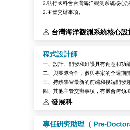
2.執行國科會台灣海洋觀測系統核心
本職位並非單點的技術執行，而是跨
3.主管交辦事項。
●計算設計團隊——回饋親和力、專
●結構解析平台——冷凍電鏡、蛋白質結
台灣海洋觀測系統核心設
●細胞生物學合作團隊——將經生化
伸至疾病相關模式
●國內外學術合作單位——共同推動
程式設計師
一、設計、開發和維護具有創意和功
二、與團隊合作，參與專案的全週期
我們期望每一個設計分子的驗證能貫
三、持續學習最新的前端和後端開發
鏈條的核心。
四、其他主管交辦事項，有機會跨領
發展科
研究環境
專任硏究助理（ Pre-Doctoral
實驗平台包括冷凍電子顯微鏡、蛋白質結晶學