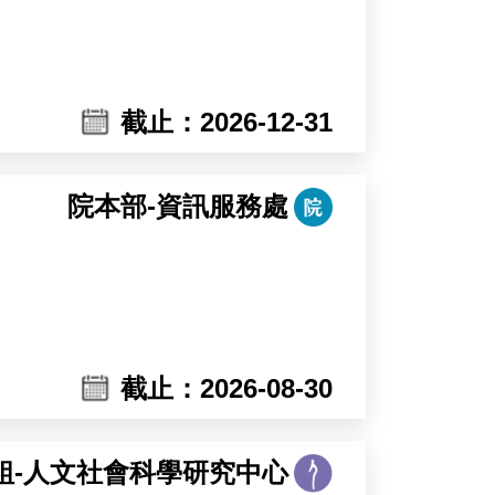
：
截止：2026-12-31
下游訊息路徑之調控效果，並進一步延
院本部-資訊服務處
控」的完整鏈條，而本職位正位於此一
截止：2026-08-30
組-人文社會科學研究中心
/BLI，以及酵母菌表面呈現（yeast