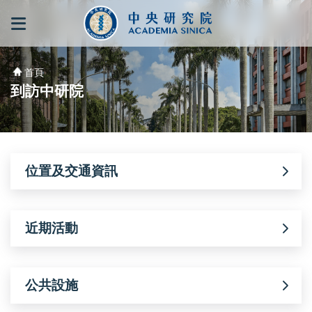
跳到主要內容區塊
:::
:::
首頁
到訪中研院
位置及交通資訊
近期活動
公共設施