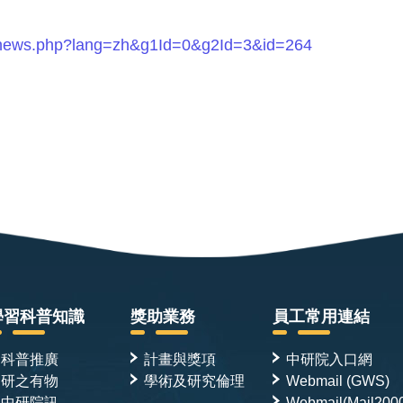
tw/news.php?lang=zh&g1Id=0&g2Id=3&id=264
學習科普知識
獎助業務
員工常用連結
科普推廣
計畫與獎項
中研院入口網
研之有物
學術及研究倫理
Webmail (GWS)
中研院訊
Webmail(Mail200