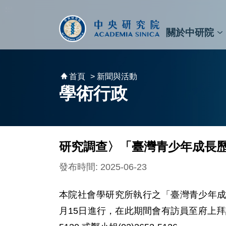
跳到主要內容區塊
:::
:::
關於中研院
秘書⾧及副秘書⾧
預決算與報告
原子與分子科學研究所
天文及天文物理研究所
資訊科技創新研究中心
植物暨微生物學研究所
細胞與個體生物學研究所
農業生物科技研究中心
首頁
> 新聞與活動
學術行政
研究調查〉「臺灣青少年成長
發布時間: 2025-06-23
本院社會學研究所執行之「臺灣青少年成長
月15日進行，在此期間會有訪員至府上拜訪