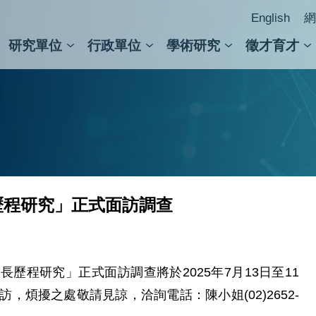
English
網
研究單位
行政單位
學術研究
徵才育才
人文社會科學組
會議紀錄檢索
人文社會科學研究中心
國家生技研究園區
跨學組研究中心
學術及儀器事務處
跨領
圖書
歷程研究」正式面訪調查
歷程研究」正式面訪調查將於2025年7月13日至11
，煩擾之處敬請見諒，洽詢電話：陳小姐(02)2652-