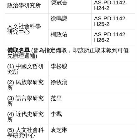
陳冠吾
AS-PD-1142-
政治學研究所
H24-2
徐鳴謙
AS-PD-1142-
H25-2
人文社會科學
研究中心
柯政佑
AS-PD-1142-
H26-2
備取名單
(皆為指定備取，即該所正取未報到可優
先辦理遞補)
(1) 中國文哲研
李松駿
究所
(2) 民族學研究
徐牧瀧
所
(3) 語言學研究
范里
所
(4) 近代史研究
李戡
所
(5) 人文社會科
袁芝琳
學研究中心