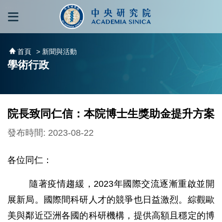
跳到主要內容區塊
:::
:::
首頁
> 新聞與活動
學術行政
院長致同仁信：本院博士生獎助金提升方案
發布時間: 2023-08-22
各位同仁：
隨著疫情趨緩，2023年國際交流逐漸重啟並開
展新局。國際間科研人才的競爭也日益激烈。綜觀歐
美與鄰近亞洲各國的科研機構，提供高額且穩定的博