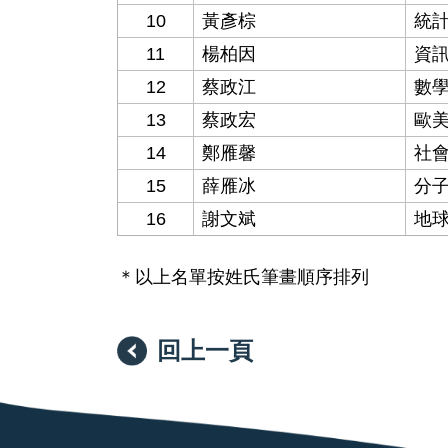
10
黃彥棕
統
11
楊柏因
資
12
蔡政江
數
13
蔡政宏
歐
14
鄭雁馨
社
15
薛雁冰
分
16
謝文斌
地
＊以上名單按姓氏筆畫順序排列
回上一頁