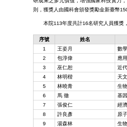
研成果之多元價值，增強國家科技實力，
則，獲獎人由國科會頒發獎勵金新臺幣15
本院113年度共計16名研究人員獲獎
序號
姓名
1
王姿月
數
2
包淳偉
應
3
巫仁恕
近
4
林明楷
天
5
林曉青
生
6
馬 徹
基
7
張俊仁
經
8
許良彥
原
9
湯森林
生