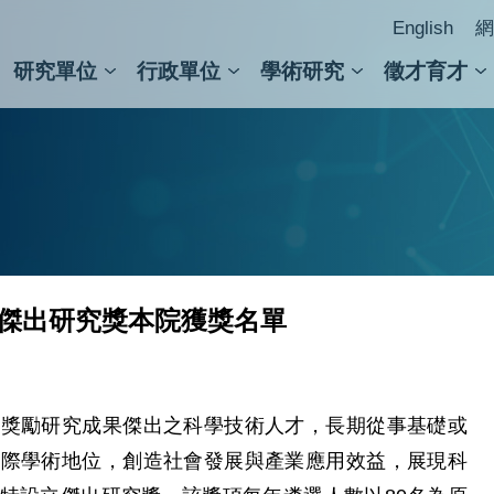
English
網
研究單位
行政單位
學術研究
徵才育才
人文社會科學組
會議紀錄檢索
人文社會科學研究中心
國家生技研究園區
跨學組研究中心
學術及儀器事務處
跨領
圖書
度傑出研究獎本院獲獎名單
勵研究成果傑出之科學技術人才，長期從事基礎或
國際學術地位，創造社會發展與產業應用效益，展現科