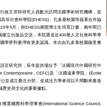
院行政主管與研究人員數次訪問法國學術研究機構，並
國高等社會科學院(EHESS)、孔多塞校園等簽署合作協
23年5月，與EHESS展開博士生培育計畫，兩年間已
園建立出版品交流，本院選送近400冊人文社會科學專
法國學界對臺灣有更多認識。本次由孔多塞校園薩里奧
史語言研究所，長年提供場址予「法國現代中國研究中
a Chine Contemporaine , CEFC)及「法國遠東學院」(École
t, EFEO)駐點辦公並成立臺北分部，促成法方學者得以不間斷來臺進
域歷史與文化的重要據點。
理事會(International Science Council,