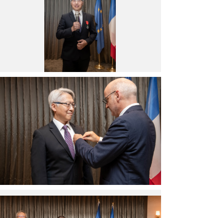
長
獲
頒
法
國
榮
譽
軍
團
孔
騎
多
士
塞
勳
校
位
園
勳
校
章
長
後
薩
致
里
詞。
奧
（圖
(Pierre
片
Paul
來
Zalio)
源：
授
代
中
勳
表
央
儀
法
研