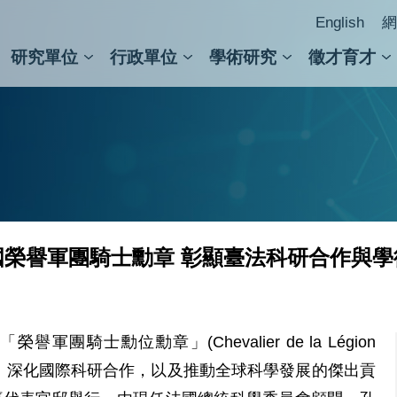
English
網
研究單位
行政單位
學術研究
徵才育才
人文社會科學組
會議紀錄檢索
人文社會科學研究中心
國家生技研究園區
跨學組研究中心
學術及儀器事務處
跨領
圖書
榮譽軍團騎士勳章 彰顯臺法科研合作與學
騎士勳位勳章」(Chevalier de la Légion
交流、深化國際科研合作，以及推動全球科學發展的傑出貢