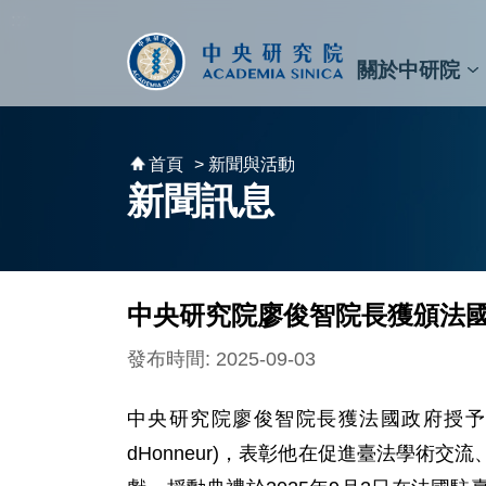
跳到主要內容區塊
:::
:::
關於中研院
秘書⾧及副秘書⾧
預決算與報告
原子與分子科學研究所
天文及天文物理研究所
資訊科技創新研究中心
植物暨微生物學研究所
細胞與個體生物學研究所
農業生物科技研究中心
首頁
> 新聞與活動
新聞訊息
中央研究院廖俊智院長獲頒法國
發布時間: 2025-09-03
中央研究院廖俊智院長獲法國政府授予「榮譽軍團
dHonneur)，表彰他在促進臺法學術