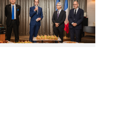
式，
方
究
由
頒
院）
左
授
至
勳
右
章。
為
（圖
外
片
交
來
部
源：
政
中
務
央
次
研
長
究
吳
院）
志
中、
法
國
駐
台
代
表
龍
燁
(Franck