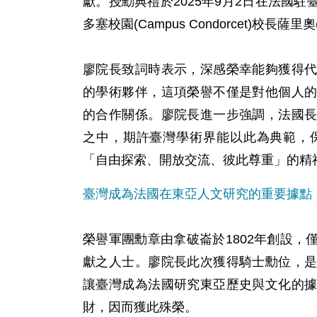
獻。授勳典禮於2025年9月2日在法國
多塞校園(Campus Condorcet)校長薩里奧(
廖院長致詞時表示，深感榮幸能夠獲得
的學術夥伴，這項榮譽不僅是對他個人
的合作關係。廖院長進一步強調，法國
之中，期許臺灣學術界能以此為典範，
「自由探索、開放交流、彼此尊重」的精
臺灣成為法國在東亞人文研究的重要據點
榮譽軍團勳章由拿破崙於1802年創設
獻之人士。廖院長此次獲得騎士勳位，
讓臺灣成為法國研究東亞歷史與文化的
財，因而獲此殊榮。