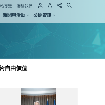
站導覽
聯絡我們
新聞與活動
公開資訊
域整合計畫
館及檔案館
術自由價值
廖
俊
智
院