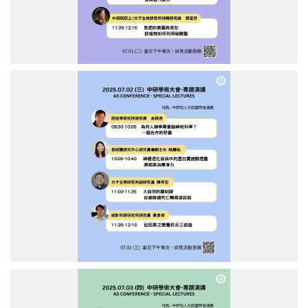
專
題
學
術
演
講。
中
（圖
研
片
學
來
術
源：
大
中
會
央
7/2
研
上
究
午
院）
場
專
題
學
術
演
講。
中
（圖
研
片
學
來