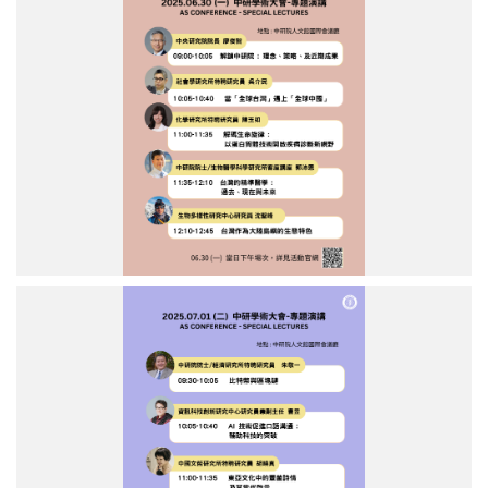
研
學
術
大
會
6/30
上
午
場
專
題
學
術
演
講。
中
（圖
研
片
學
來
術
源：
大
中
會
央
7/1
研
上
究
午
院）
場