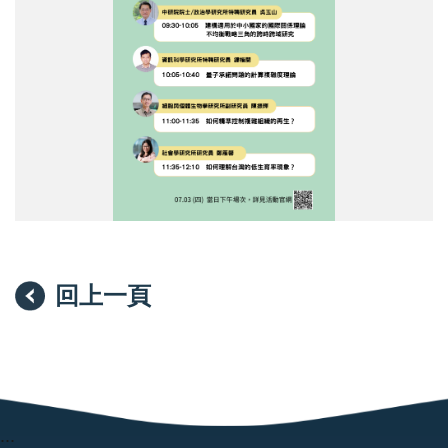
術
源：
大
中
會
央
7/3
研
上
究
午
院）
場
專
題
學
術
演
講。
（圖
片
來
回上一頁
源：
中
央
研
究
院）
:::