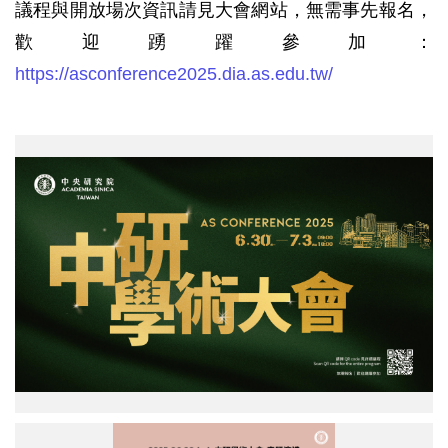
議程與開放場次資訊請見大會網站，無需事先報名，
歡迎踴躍參加：
https://asconference2025.dia.as.edu.tw/
中
研
學
術
大
會
中