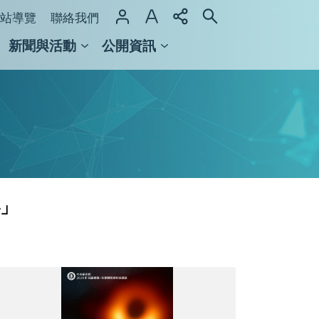
站導覽
聯絡我們
新聞與活動
公開資訊
域整合計畫
館及檔案館
秘」
114
年
朱
家