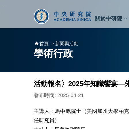
跳到主要內容區塊
:::
:::
關於中研院
秘書⾧及副秘書⾧
預決算與報告
原子與分子科學研究所
天文及天文物理研究所
資訊科技創新研究中心
植物暨微生物學研究所
細胞與個體生物學研究所
農業生物科技研究中心
首頁
> 新聞與活動
學術行政
活動報名〉2025年知識饗宴
發布時間: 2025-04-21
主講人：馬中珮院士（美國加州大學柏
任研究員）