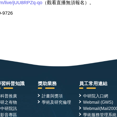
com/live/jUU8RPZq-qo
（觀看直播無須報名）。
9726
學習科普知識
獎助業務
員工常用連結
科普推廣
計畫與獎項
中研院入口網
研之有物
學術及研究倫理
Webmail (GWS)
中研院訊
Webmail(Mail200
影音專區
學術服務管理系統