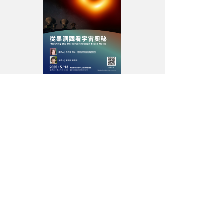
驊
院
長
科
普
講
座
海
報-
fix