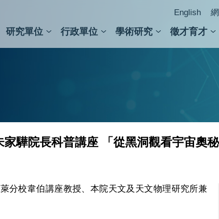
English
網
研究單位
行政單位
學術研究
徵才育才
人文社會科學組
會議紀錄檢索
人文社會科學研究中心
國家生技研究園區
跨學組研究中心
學術及儀器事務處
跨領
圖書
—朱家驊院長科普講座 「從黑洞觀看宇宙奧
克萊分校韋伯講座教授、本院天文及天文物理研究所兼