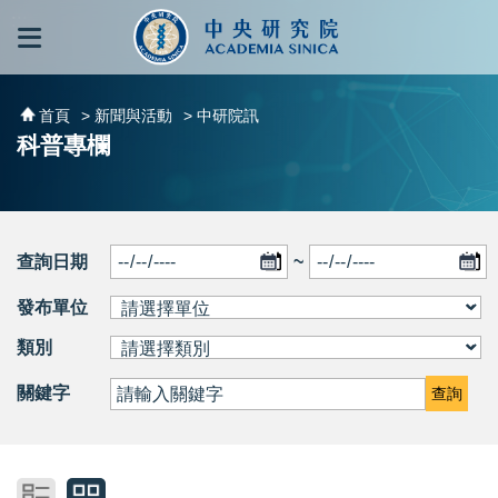
跳到主要內容區塊
:::
:::
首頁
> 新聞與活動
> 中研院訊
科普專欄
查詢日期
~
發布單位
類別
關鍵字
查詢