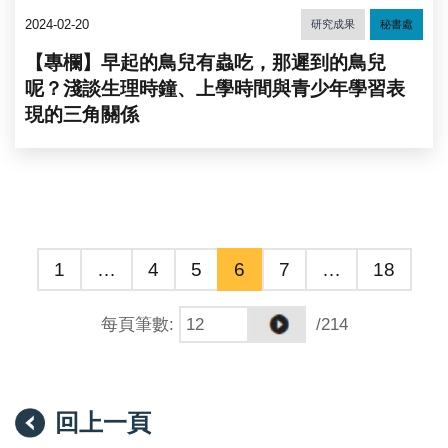
2024-02-20
研究成果
秘書處
【專欄】早起的鳥兒有蟲吃，那遲到的鳥兒
呢？淺談生理時鐘、上學時間與青少年學習表
現的三角關係
1
…
4
5
6
7
…
18
每頁筆數
:
/214
回上一頁