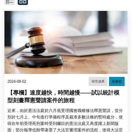
2024-08-02
研究成果
秘書處
【專欄】速度越快，時間越慢——試以統計模
型刻畫釋憲聲請案件的旅程
近來，由於憲法法庭於六月底受理國會職權修法釋憲聲請，並分
別於七月上、中旬進行準備程序及裁准多數法條的暫時處分，使
得在年初受理死刑案時受到矚目的憲法法庭又再度躍上新聞版
面；部分報導也附帶著墨了大法官審理案件的流程，使得大法官