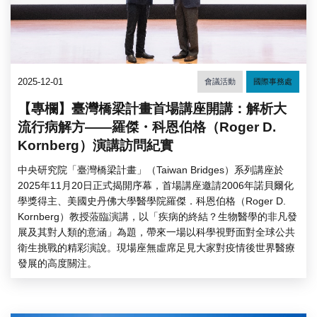
2025-12-01
會議活動
國際事務處
【專欄】臺灣橋梁計畫首場講座開講：解析大
流行病解方——羅傑・科恩伯格（Roger D.
Kornberg）演講訪問紀實
中央研究院「臺灣橋梁計畫」（Taiwan Bridges）系列講座於
2025年11月20日正式揭開序幕，首場講座邀請2006年諾貝爾化
學獎得主、美國史丹佛大學醫學院羅傑．科恩伯格（Roger D.
Kornberg）教授蒞臨演講，以「疾病的終結？生物醫學的非凡發
展及其對人類的意涵」為題，帶來一場以科學視野面對全球公共
衛生挑戰的精彩演說。現場座無虛席足見大家對疫情後世界醫療
發展的高度關注。