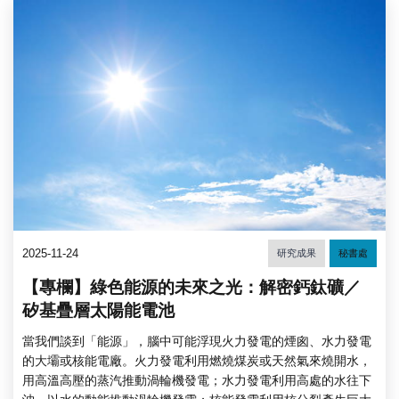
2025-11-24
研究成果
秘書處
【專欄】綠色能源的未來之光：解密鈣鈦礦／
矽基疊層太陽能電池
當我們談到「能源」，腦中可能浮現火力發電的煙囪、水力發電
的大壩或核能電廠。火力發電利用燃燒煤炭或天然氣來燒開水，
用高溫高壓的蒸汽推動渦輪機發電；水力發電利用高處的水往下