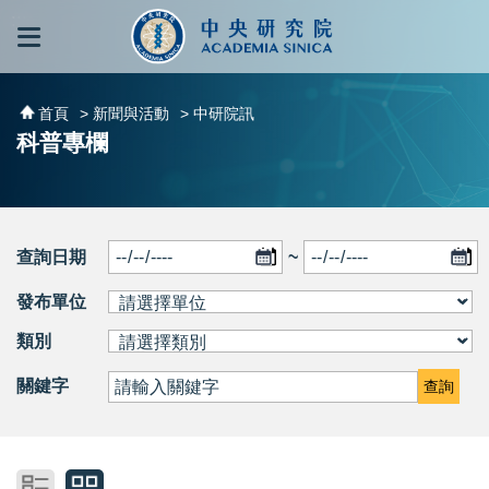
跳到主要內容區塊
:::
:::
首頁
> 新聞與活動
> 中研院訊
科普專欄
查詢日期
~
發布單位
類別
關鍵字
查詢