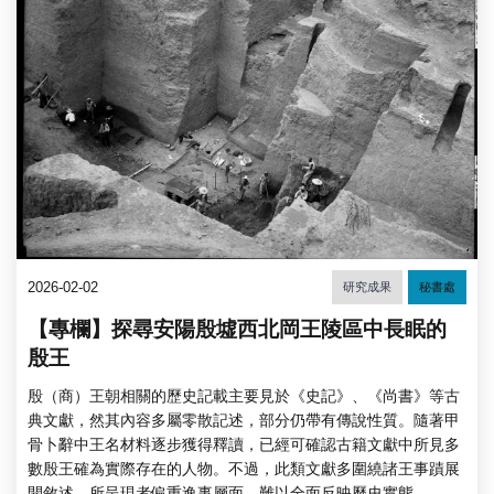
2026-02-02
研究成果
秘書處
【專欄】探尋安陽殷墟西北岡王陵區中長眠的
殷王
殷（商）王朝相關的歷史記載主要見於《史記》、《尚書》等古
典文獻，然其內容多屬零散記述，部分仍帶有傳說性質。隨著甲
骨卜辭中王名材料逐步獲得釋讀，已經可確認古籍文獻中所見多
數殷王確為實際存在的人物。不過，此類文獻多圍繞諸王事蹟展
開敘述，所呈現者偏重逸事層面，難以全面反映歷史實態。