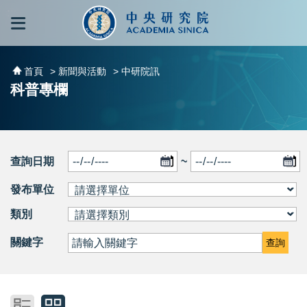
跳到主要內容區塊
:::
:::
首頁
> 新聞與活動
> 中研院訊
科普專欄
查詢日期
~
發布單位
類別
關鍵字
查詢