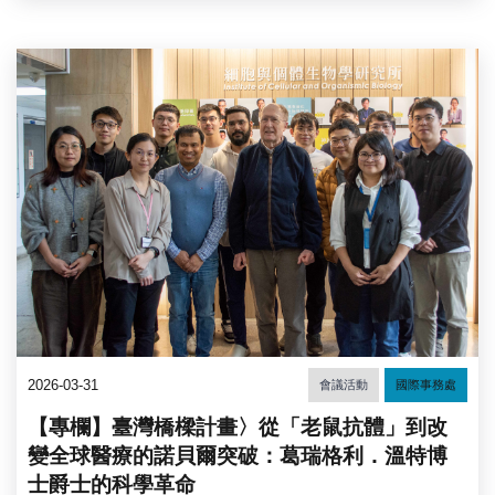
2026-03-31
會議活動
國際事務處
【專欄】臺灣橋樑計畫〉從「老鼠抗體」到改
變全球醫療的諾貝爾突破：葛瑞格利．溫特博
士爵士的科學革命