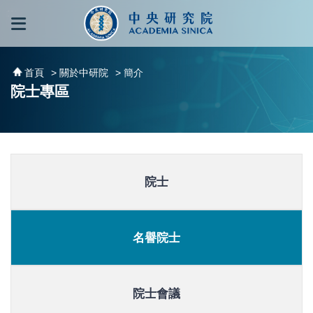
跳到主要內容區塊
:::
:::
首頁
> 關於中研院
> 簡介
院士專區
院士
名譽院士
院士會議