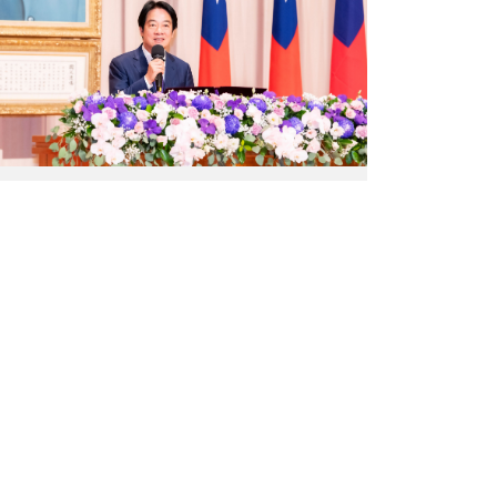
總
統
致
詞。
（圖
片
來
源：
中
央
研
究
院）