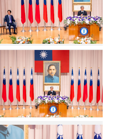
長
致
詞。
（圖
片
來
源：
中
央
陳
研
建
究
仁
院）
院
長
致
詞。
（圖
片
來
源：
中
央
賴
研
清
究
德
院）