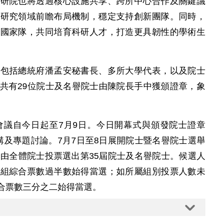
中研院也將透過核心設施共享、跨所中心合作及關鍵議
興研究領域前瞻布局機制，穩定支持創新團隊。同時，
域國家隊，共同培育科研人才，打造更具韌性的學術生
還包括總統府潘孟安秘書長、多所大學代表，以及院士
共有29位院士及名譽院士由陳院長手中獲頒證章，象
會議自今日起至7月9日。今日開幕式與頒發院士證章
講及專題討論。7月7日至8日展開院士暨名譽院士選舉
，由全體院士投票選出第35屆院士及名譽院士。候選人
四組綜合票數過半數始得當選；如所屬組別投票人數未
合票數三分之二始得當選。