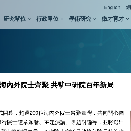
English
網
研究單位
行政單位
學術研究
徵才育才
人文社會科學組
會議紀錄檢索
人文社會科學研究中心
國家生技研究園區
跨學組研究中心
學術及儀器事務處
跨領
圖書
位海內外院士齊聚 共擘中研院百年新局
式開幕，超過200位海內外院士齊聚臺灣，共同關心國
舉行院士證章頒發、主題演講、專題討論等，並將選出