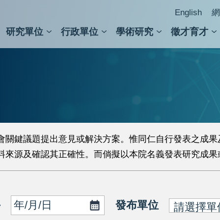
English
網
研究單位
行政單位
學術研究
徵才育才
人文社會科學組
會議紀錄檢索
人文社會科學研究中心
國家生技研究園區
跨學組研究中心
學術及儀器事務處
跨領
圖書
會關鍵議題提出意見或解決方案。惟同仁自行發表之成果
料來源及確認其正確性。而倘擬以本院名義發表研究成果
發布單位
~