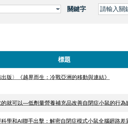
關鍵字
標題
籍出版〉《越界而生：冷戰亞洲的移動與連結》
吃的就可以—低劑量營養補充品改善自閉症小鼠的行為
經科學和AI聯手出擊：解密自閉症模式小鼠全腦廻路差