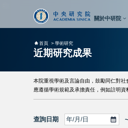
跳到主要內容區塊
:::
:::
關於中研院
秘書⾧及副秘書⾧
預決算與報告
原子與分子科學研究所
天文及天文物理研究所
資訊科技創新研究中心
植物暨微生物學研究所
細胞與個體生物學研究所
農業生物科技研究中心
首頁
> 學術研究
近期研究成果
本院重視學術及言論自由，鼓勵同仁對社
應遵循學術規範及承擔責任，例如註明資
查詢日期