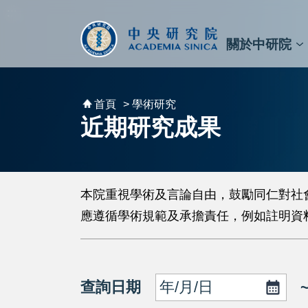
跳到主要內容區塊
:::
:::
關於中研院
秘書⾧及副秘書⾧
預決算與報告
原子與分子科學研究所
天文及天文物理研究所
資訊科技創新研究中心
植物暨微生物學研究所
細胞與個體生物學研究所
農業生物科技研究中心
首頁
> 學術研究
近期研究成果
本院重視學術及言論自由，鼓勵同仁對社
應遵循學術規範及承擔責任，例如註明資
查詢日期