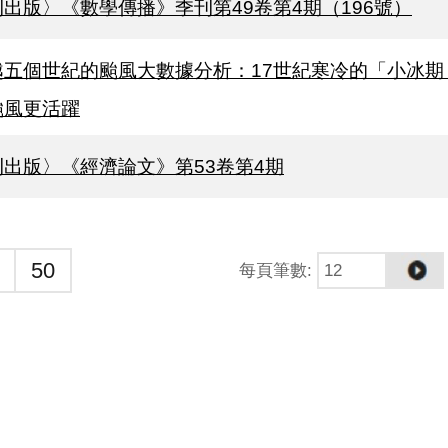
刊出版〉《數學傳播》季刊第49卷第4期（196號）
越五個世紀的颱風大數據分析：17世紀寒冷的「小冰期
颱風更活躍
刊出版〉《經濟論文》第53卷第4期
50
每頁筆數
: