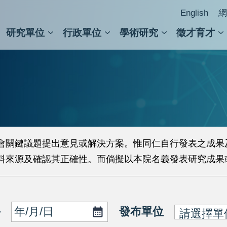
English
網
研究單位
行政單位
學術研究
徵才育才
人文社會科學組
會議紀錄檢索
人文社會科學研究中心
國家生技研究園區
跨學組研究中心
學術及儀器事務處
跨領
圖書
會關鍵議題提出意見或解決方案。惟同仁自行發表之成果
料來源及確認其正確性。而倘擬以本院名義發表研究成果
發布單位
~