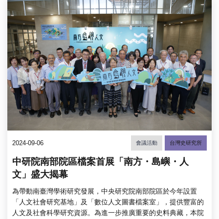
2024-09-06
會議活動
台灣史研究所
中研院南部院區檔案首展「南方・島嶼・人
文」盛大揭幕
為帶動南臺灣學術研究發展，中央研究院南部院區於今年設置
「人文社會研究基地」及「數位人文圖書檔案室」，提供豐富的
人文及社會科學研究資源。為進一步推廣重要的史料典藏，本院