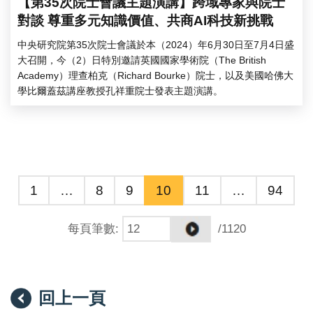
【第35次院士會議主題演講】跨域專家與院士
對談 尊重多元知識價值、共商AI科技新挑戰
中央研究院第35次院士會議於本（2024）年6月30日至7月4日盛
大召開，今（2）日特別邀請英國國家學術院（The British
Academy）理查柏克（Richard Bourke）院士，以及美國哈佛大
學比爾蓋茲講座教授孔祥重院士發表主題演講。
1
…
8
9
10
11
…
94
每頁筆數
:
/1120
回上一頁