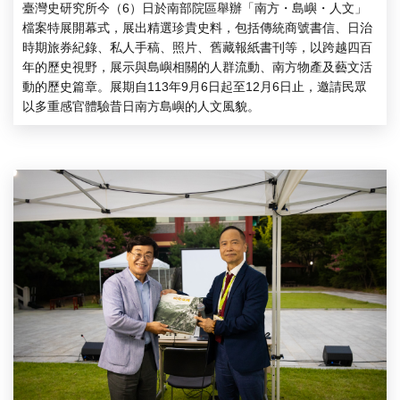
臺灣史研究所今（6）日於南部院區舉辦「南方・島嶼・人文」
檔案特展開幕式，展出精選珍貴史料，包括傳統商號書信、日治
時期旅券紀錄、私人手稿、照片、舊藏報紙書刊等，以跨越四百
年的歷史視野，展示與島嶼相關的人群流動、南方物產及藝文活
動的歷史篇章。展期自113年9月6日起至12月6日止，邀請民眾
以多重感官體驗昔日南方島嶼的人文風貌。