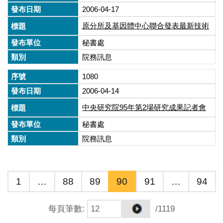
2006-04-17
原分所及基因體中心聯合發表最新技術
秘書處
院務訊息
1080
2006-04-14
中央研究院95年第2場研究成果記者會
秘書處
院務訊息
1
…
88
89
90
91
…
94
每頁筆數
:
/1119