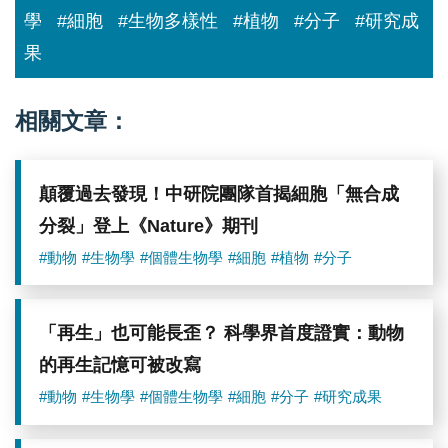
學
#細胞
#生物多樣性
#植物
#分子
#研究成
果
相關文章：
顛覆過去發現！中研院團隊首揭細胞「無合成
分裂」登上《Nature》期刊
#動物
#生物學
#個體生物學
#細胞
#植物
#分子
「再生」也可能長歪？ 科學界首度證實：動物
的再生記憶可被改寫
#動物
#生物學
#個體生物學
#細胞
#分子
#研究成果