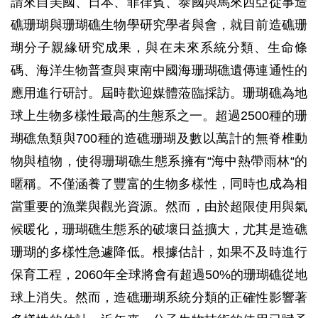
請來自美國、日本、菲律賓、泰國與馬來西亞從事造
礁珊瑚與珊瑚礁生物學研究學者與會，就目前造礁珊
瑚分子親緣研究成果，與在未來系統分類、生命條
碼、海洋生物普查與東南中國海珊瑚礁遺傳連通性的
應用進行研討。屆時歡迎媒體蒞臨採訪。珊瑚礁為地
球上生物多樣性最高的生態系之一。超過2500種的珊
瑚礁魚類與700種的造礁珊瑚及數以萬計的無脊椎動
物與植物，使得珊瑚礁生態系擁有“海中熱帶雨林“的
暱稱。不僅涵養了豐富的生物多樣性，同時也成為相
當重要的漁業與觀光資源。然而，由於超限使用與氣
候暖化，珊瑚礁生態系的破壞日益擴大，尤其是造礁
珊瑚的多樣性急遽降低。根據估計，如果不及時進行
保育工程，2060年全球將會有超過50%的珊瑚礁從地
球上消失。然而，造礁珊瑚系統分類的正確性影響著