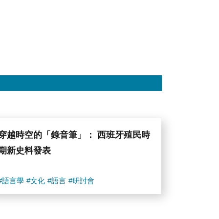
穿越時空的「錄音筆」： 西班牙殖民時
期新史料發表
#語言學
#文化
#語言
#研討會