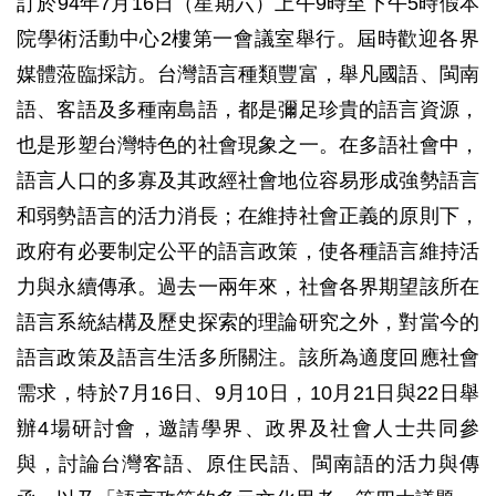
訂於94年7月16日（星期六）上午9時至下午5時假本
院學術活動中心2樓第一會議室舉行。屆時歡迎各界
媒體蒞臨採訪。台灣語言種類豐富，舉凡國語、閩南
語、客語及多種南島語，都是彌足珍貴的語言資源，
也是形塑台灣特色的社會現象之一。在多語社會中，
語言人口的多寡及其政經社會地位容易形成強勢語言
和弱勢語言的活力消長；在維持社會正義的原則下，
政府有必要制定公平的語言政策，使各種語言維持活
力與永續傳承。過去一兩年來，社會各界期望該所在
語言系統結構及歷史探索的理論研究之外，對當今的
語言政策及語言生活多所關注。該所為適度回應社會
需求，特於7月16日、9月10日，10月21日與22日舉
辦4場研討會，邀請學界、政界及社會人士共同參
與，討論台灣客語、原住民語、閩南語的活力與傳