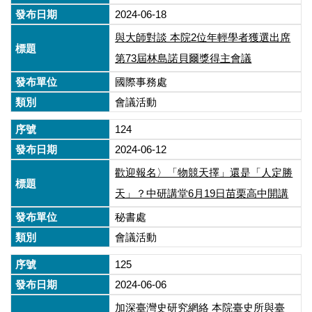
2024-06-18
與大師對談 本院2位年輕學者獲選出席
第73屆林島諾貝爾獎得主會議
國際事務處
會議活動
124
2024-06-12
歡迎報名〉「物競天擇」還是「人定勝
天」？中研講堂6月19日苗栗高中開講
秘書處
會議活動
125
2024-06-06
加深臺灣史研究網絡 本院臺史所與臺