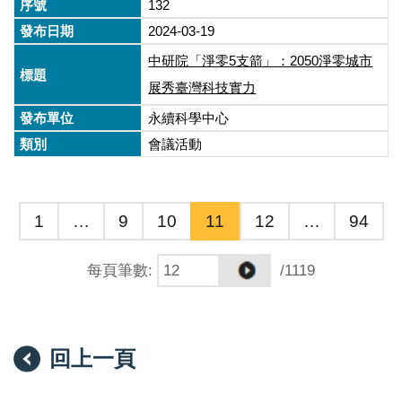
132
2024-03-19
中研院「淨零5支箭」：2050淨零城市
展秀臺灣科技實力
永續科學中心
會議活動
1
…
9
10
11
12
…
94
每頁筆數
:
/1119
回上一頁