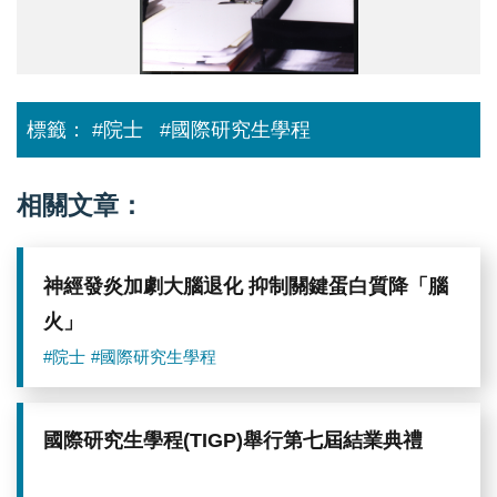
士
（圖
片
來
源：
中
標籤：
#院士
#國際研究生學程
央
研
究
院
相關文章：
化
學
所）
神經發炎加劇大腦退化 抑制關鍵蛋白質降「腦
火」
#院士
#國際研究生學程
國際研究生學程(TIGP)舉行第七屆結業典禮