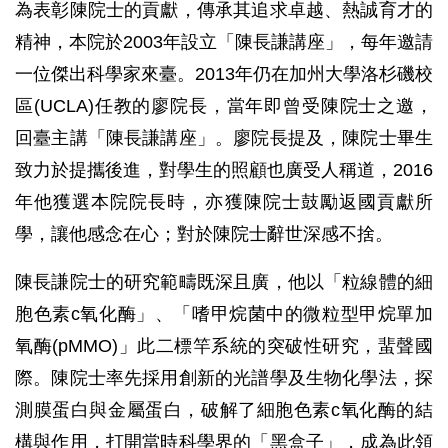
為表彰陳院士的貢獻，傳承其追求卓越、熱誠育才的
精神，本院於2003年設立「陳長謙講座」，每年邀請
一位傑出科學家來臺。2013年仍在加州大學洛杉磯校
區(UCLA)任教的廖院長，當年即曾受陳院士之邀，
回臺主講「陳長謙講座」。廖院長提及，陳院士畢生
致力於提攜後進，對學生的照顧也廣受人稱道，2016
年他獲選本院院長時，亦獲陳院士鼓勵返國貢獻所
學，讓他感念在心；對於陳院士辭世深感不捨。
陳長謙院士的研究範疇既深且廣，他以「粒線體的細
胞色素c氧化酶」、「嗜甲烷菌中的微粒型甲烷單加
氧酶(pMMO)」此二標竿系統的突破性研究，蜚聲國
際。陳院士率先採用創新的光譜學及生物化學法，探
測膜蛋白與金屬蛋白，破解了細胞色素c氧化酶的結
構與作用，打開當時科學界的「黑盒子」，成為此領