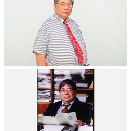
前
副
院
長
陳
長
謙
院
士
（圖
片
來
源：
1997
中
年
央
中
研
研
究
院
院
副
化
院
學
長
所）
陳
長
謙
院