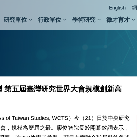
English
網
研究單位
行政單位
學術研究
徵才育才
人文社會科學組
會議紀錄檢索
人文社會科學研究中心
國家生技研究園區
跨學組研究中心
學術及儀器事務處
跨領
圖書
灣 第五屆臺灣研究世界大會規模創新高
of Taiwan Studies, WCTS）今（21）日於中央研究
盛會，規模為歷屆之最。廖俊智院長於開幕致詞表示，