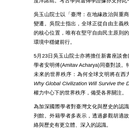
度洋諸島。考古學與遺傳學證據亦支持此
吳玉山院士以「臺灣：在地緣政治與重
變遷。吳院士指出，全球正從自由主義
的核心位置，唯有在堅守自由民主原則
環境中穩健前行。
5月23日吳玉山院士亦將擔任新書座談會
學者安明傅(Amitav Acharya)同臺
未來的世界秩序：為何全球文明將在西
Why Global Civilization Will Survive the 
權力中心下的世界秩序，備受各界關注。
為加深國際學者對臺灣文化與歷史的認
列館。外籍學者多表示，透過參觀胡適
絡與歷史有更立體、深入的認識。