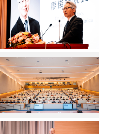
院
研
長
究
致
院）
詞
（圖
片
來
源：
中
央
與
研
會
究
者
院）
合
影
（圖
片
來
源：
中
央
研
究
李
院）
壬