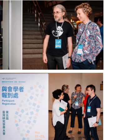
與
校
會
川
學
流
者
臺
(圖
灣
片
講
來
座
源：
廖
中
炳
央
惠
研
教
究
授
院)
特
與
別
會
與
學
會
者
(左
(圖
4)。
片
（圖
來
片
源：
來
中
源：
央
中
研
央
究
研