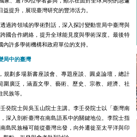
國家、逾750位學者參與，顯示在面對全球局勢的急遽
日益提升，展現臺灣研究的豐沛活力。
，透過跨領域的學術對話，深入探討變動世局中臺灣與
的跨國合作網絡，提升全球能見度與學術深度。最後特
國內許多學術機構和政府單位的支持。
變局中的臺灣
會議，規劃多場新書座談會、專題座談、圓桌論壇，總計
議題範圍廣泛，涵蓋文學、藝術、歷史、宗教、經濟、社
住民族等。
李壬癸院士與吳玉山院士主講。李壬癸院士以「臺灣南
題，深入剖析臺灣在南島語系中的關鍵地位。李院士指
示南島民族極可能從臺灣出發，向外遷徙至太平洋與印