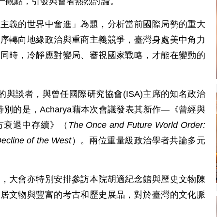
一觀點，引發與會者熱烈討論。
商主義的世界中奮進」為題，分析當前國際局勢的重大
秩序轉向地緣政治與重商主義競爭，臺灣身處美中角力
的同時，冷靜應對變局、審視國家戰略，才能在變動的
的與談者，與曾任國際研究協會(ISA)主席的知名政治
對談。特別的是，Acharya藉本次會議發表其新作—《曾經與
方衰退中存續》（
The Once and Future World Order:
Decline of the West
）。兩位重量級政治學者共論多元
識，大會亦特別安排參訪本院胡適紀念館與歷史文物陳
故居文物與豐富的考古和歷史展品，對於臺灣的文化脈