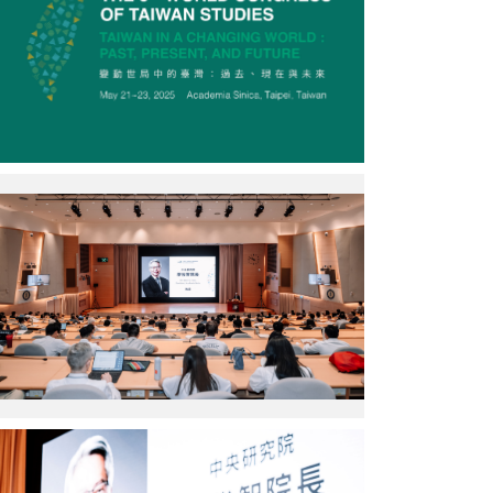
世
界
大
會
會
議
資
訊
（圖
廖
片
俊
來
智
源：
院
中
長
央
出
研
席
究
開
院）
幕
式
（圖
片
來
廖
源：
俊
中
智
央