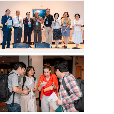
六
央
屆
研
臺
究
灣
院）
研
究
世
界
大
會
承
辦
與
單
會
位
學
美
者
國
(圖
加
片
州
來
大
源：
學
中
聖
央
地
研
牙
究
哥
院)
分