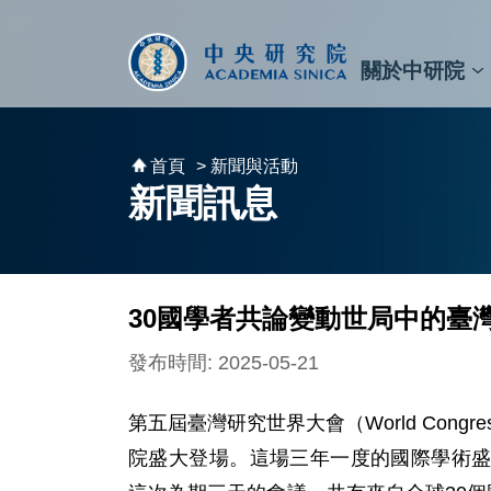
跳到主要內容區塊
:::
:::
關於中研院
秘書⾧及副秘書⾧
預決算與報告
原子與分子科學研究所
天文及天文物理研究所
資訊科技創新研究中心
植物暨微生物學研究所
細胞與個體生物學研究所
農業生物科技研究中心
首頁
> 新聞與活動
新聞訊息
30國學者共論變動世局中的臺
發布時間: 2025-05-21
第五屆臺灣研究世界大會（World Congress 
院盛大登場。這場三年一度的國際學術