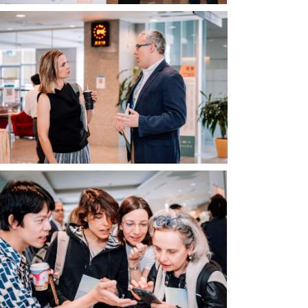
院)
究
與
院）
會
學
者
(圖
片
來
源：
中
央
研
究
院)
與
會
學
者
(圖
片
來
源：
中
央
研