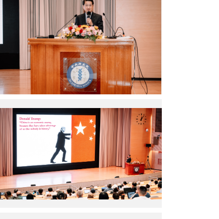
央
山
研
院
究
士
院）
主
題
演
講
（圖
片
來
源：
吳
中
玉
央
山
研
院
究
士
院）
主
題
演
講
（圖
片
來
源：
第
中