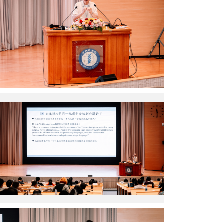
癸
院
士
主
題
演
講
（圖
片
來
源：
李
中
壬
央
癸
研
院
究
士
院）
主
題
演
講
（圖
片
來
源：
吳
中
玉