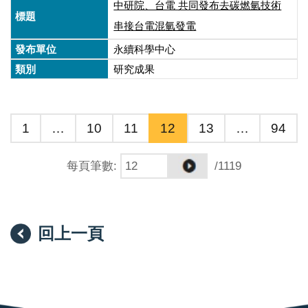
中研院、台電 共同發布去碳燃氫技術
串接台電混氫發電
永續科學中心
研究成果
1
…
10
11
12
13
…
94
每頁筆數
:
/1119
回上一頁