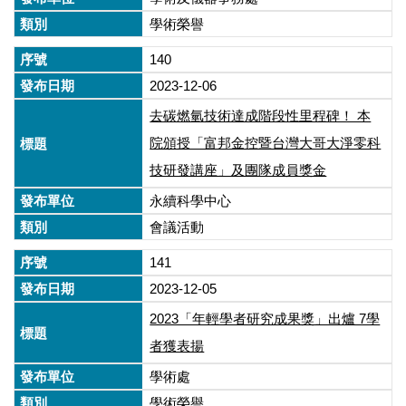
學術榮譽
140
2023-12-06
去碳燃氫技術達成階段性里程碑！ 本
院頒授「富邦金控暨台灣大哥大淨零科
技研發講座」及團隊成員獎金
永續科學中心
會議活動
141
2023-12-05
2023「年輕學者研究成果獎」出爐 7學
者獲表揚
學術處
學術榮譽