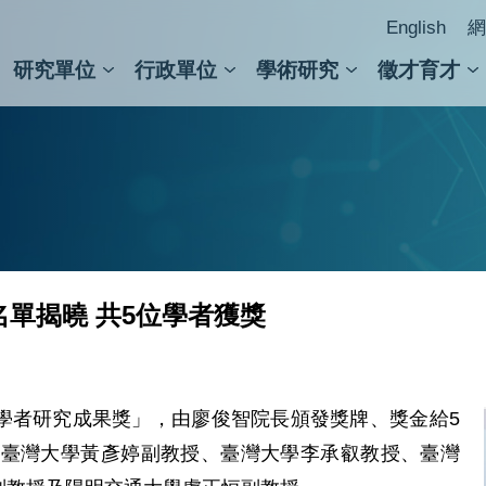
English
網
研究單位
行政單位
學術研究
徵才育才
人文社會科學組
會議紀錄檢索
人文社會科學研究中心
國家生技研究園區
跨學組研究中心
學術及儀器事務處
跨領
圖書
名單揭曉 共5位學者獲獎
輕學者研究成果獎」，由廖俊智院長頒發獎牌、獎金給5
、臺灣大學黃彥婷副教授、臺灣大學李承叡教授、臺灣