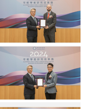
智
教
院
授。
長
圖
頒
／
獎
中
予
研
臺
院
灣
提
大
供
學
曼
廖
紐
俊
爾
智
副
院
教
長
授。
頒
圖
獎
／
予
中
陽
研
明
院
交
提
通
供
大
得
學
獎