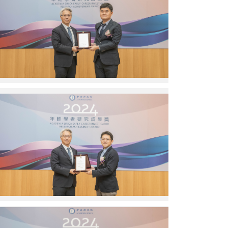
院
教
長
授。
頒
圖
獎
／
予
中
中
研
研
院
院
提
蔡
供
政
廖
江
俊
副
智
研
院
究
長
員。
頒
圖
獎
／
予
中
臺
研
灣
院
大
提
學
供
李
廖
承
俊
叡