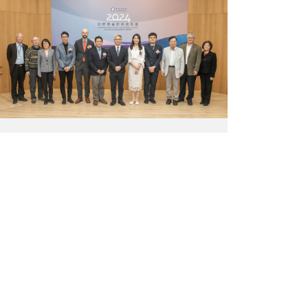
盧
人
正
及
恒
與
副
會
教
貴
授。
賓
圖
大
／
合
中
照。
研
圖
院
／
提
中
供
研
院
提
供