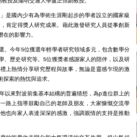
rtas）副教授及陽明交通大學盧正恒副教授。
獎」是國內少有為學術生涯剛起步的學者設立的國家級
者，肯定得獎人研究成果。藉此激發研究人員從事創新
潛在的影響力。
選。今年5位獲選年輕學者研究領域多元，包含數學分
學、歷史研究等。5位獲獎者感謝家人的陪伴，以及研
典禮上熱情分享研究歷程與故事，無論是靈感乍現的激
術探索的熱忱與追求。
7年以來對波前集基本結構的普遍猜想，為p進位群上的
謝一路上指導鼓勵自己的老師及朋友，大家慷慨交流學
。他也向家人表達深深的感激，強調親情的支持是推動