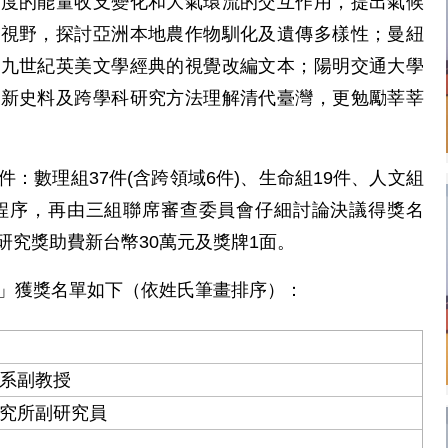
緯度的能量收支變化和大氣環流的交互作用，提出氣候
的視野，探討亞洲本地農作物馴化及遺傳多樣性；曼紐
十九世紀英美文學經典的視覺改編文本；陽明交通大學
用新史料及跨學科研究方法理解清代臺灣，更勉勵莘莘
：數理組37件(含跨領域6件)、生命組19件、人文組
審程序，再由三組聯席審查委員會仔細討論決議得獎名
研究獎助費新台幣30萬元及獎牌1面。
獎」獲獎名單如下（依姓氏筆畫排序）：
系副教授
究所副研究員