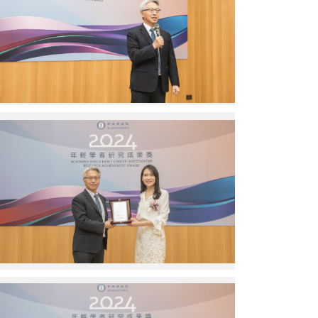
長
致
詞。
圖
／
中
研
院
提
廖
供
俊
智
院
長
頒
獎
予
臺
灣
大
學
黃
廖
彥
俊
婷
智
副