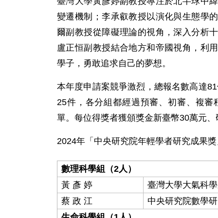
臺灣大學黃彥婷副教授專注於北半球中
變遷機制；李承叡教授以演化與生態學
爾副教授從障礙理論的視角，深入分析
盧正恒副教授結合地方和帝國視角，利
學子，勇敢追求自己的夢想。
本年度申請案競爭激烈，總報名數高達81件
25件，各分組都經過預審、初審、複
單。每位得獎者獲頒獎金新臺幣30萬元、
2024年「中央研究院年輕學者研究成果
數理科學組（2人）
黃 彥 婷
臺灣大學大氣科學
蔡 政 江
中央研究院數學研
生命科學組（1人）