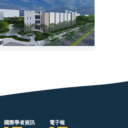
院
影。
究
南
（圖
院）
部
片
院
來
區
源：
量
中
子
央
科
研
技
究
實
院）
驗
大
樓
透
視
模
擬
圖。
（圖
片
來
源：
中
央
國際學者資訊
電子報
研