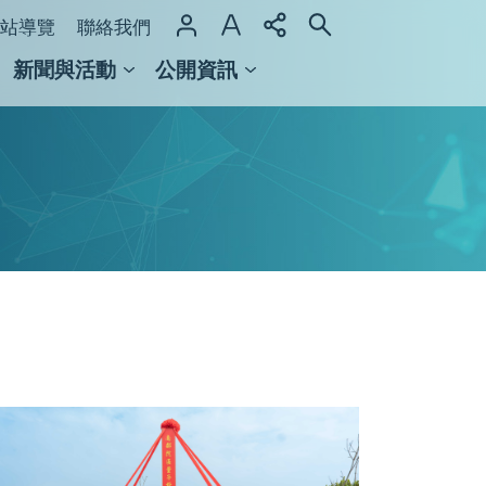
站導覽
聯絡我們
新聞與活動
公開資訊
域整合計畫
館及檔案館
（左
四
起）
中