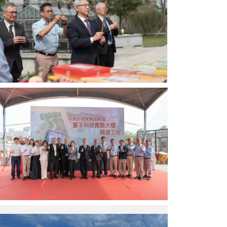
廖
長
任
俊
等
與
智
進
量
院
行
子
長
量
科
等
子
技
進
科
實
行
技
驗
祈
實
大
福
驗
樓
中
儀
大
興
研
式。
樓
建
院
（圖
動
工
研
片
土
程
究
來
儀
團
團
源：
式。
隊
隊
中
（圖
合
與
央
片
影。
興
研
來
（圖
建
究
源：
片
工
院）
中
來
程
央
源：
團
研
中
中
隊
究
央
研
合
院）
研