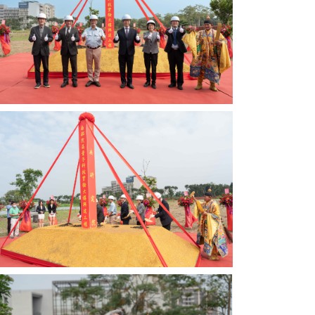
硏
院
廖
俊
智
院
長、
周
美
（右
吟
四
副
起）
院
中
長、
硏
關
院
鍵
廖
議
俊
題
智
研
院
究
長、
中
周
心
美
李
中
吟
超
硏
副
煌
院
院
主