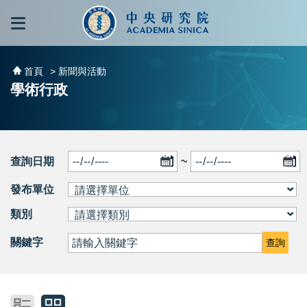
跳到主要內容區塊
:::
:::
首頁
> 新聞與活動
學術行政
查詢日期
~
發布單位
類別
關鍵字
查詢