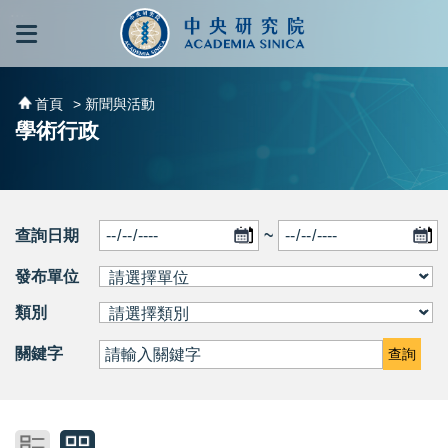
跳到主要內容區塊
:::
:::
首頁
> 新聞與活動
學術行政
查詢日期
~
發布單位
類別
關鍵字
查詢