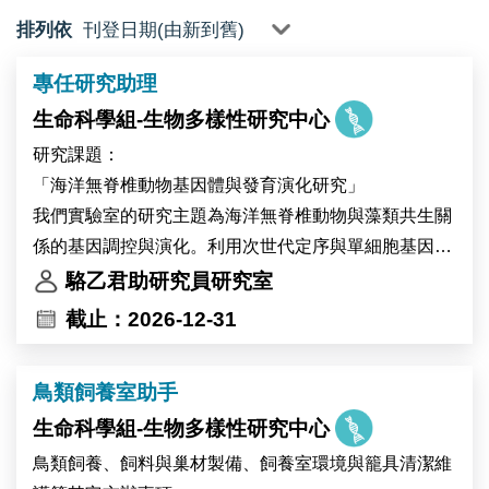
排列依
專任研究助理
生命科學組-生物多樣性研究中心
研究課題：
「海洋無脊椎動物基因體與發育演化研究」
我們實驗室的研究主題為海洋無脊椎動物與藻類共生關
係的基因調控與演化。利用次世代定序與單細胞基因體
技術，我們建立珊瑚與無腔蟲作為共生的模式系統並與
駱乙君助研究員研究室
其他共生生物做演化發育生物學的比較研究，藉此探索
截止：2026-12-31
共生細胞的生物多樣性與演化起源，歡迎加入我們的研
究團隊。
鳥類飼養室助手
生命科學組-生物多樣性研究中心
工作內容：
(1) 海洋無脊椎動物與藻類的採集和培養
鳥類飼養、飼料與巢材製備、飼養室環境與籠具清潔維