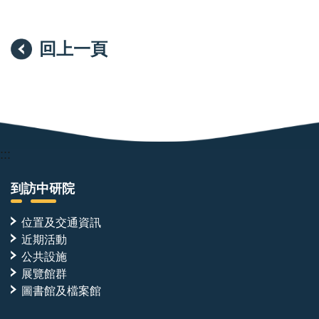
能驗證，將分子推進至疾病相關模式
●撰寫論文、協助研究計畫申請，並參與國內外合作與
回上一頁
學術交流
:::
到訪中研院
位置及交通資訊
近期活動
公共設施
展覽館群
圖書館及檔案館