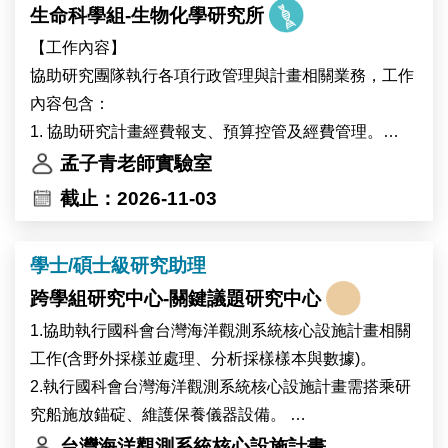
on plant–environment interactions. Using plant
生命科學組-生物化學研究所
系統的酵素本身即為近年最受關注的藥物標的家族之
systems including Marchantia, Arabidopsis, and
一。
【工作內容】
potentially soybean, the project will investigate the
協助研究團隊執行各項行政管理與計畫相關業務，工作
physiological and molecular responses of plants to
本實驗室的研究架構建立在「計算設計—實驗驗證」的
內容包含：
heat stress and environmental changes associated
完整循環之上。AI 工具可在短時間內產生大量候選分
1. 協助研究計畫經費報支、預算控管及經費管理。
with global warming. The research will also explore
子，但其價值必須經由蛋白質表現與純化、生物物理定
2. 協助研究計畫申請、撰寫相關行政文件及各類許可文
孟子青老師實驗室
how environmental changes affect circadian clock
量、生化重組反應與結構解析逐一檢證。計算設計平台
件之準備。
截止：2026-11-03
regulation in high-altitude crops.
於本實驗室已臻成熟，本次招募之職位將主導實驗驗證
3. 協助團隊內外聯繫、會議安排、訪賓接待。
Primary responsibilities include molecular cloning,
端，為決定研究品質與推進速度的關鍵角色。本實驗室
4. 協助實驗室環境、安全及衛生（環安衛）相關管理作
protein expression analysis, and mutant screening.
學士/碩士級研究助理
所開發之設計蛋白質，除作為解析酵素活化與調控機制
業。
This research project will be conducted in
的分子工具外，亦具備發展為專一性抑制劑或標的蛋白
跨學組研究中心-關鍵議題研究中心
5. 辦理主管交辦事項。
collaboration with the research groups of Dr. Ive De
降解劑（targeted protein degradation）之潛力。經生
1.協助執行國科會台灣海洋觀測系統核心設施計畫相關
Smet and Dr. Devang Mehta in Belgium.
化重組與結構層次完整驗證的分子，將進一步與細胞生
工作(含野外採樣並處理、分析採樣樣本與數據)。
物學實驗室合作，推進至細胞模式與疾病模式之功能驗
2.執行國科會台灣海洋觀測系統核心設施計畫需搭乘研
證。本職位所產出的分子與數據，即為銜接分子設計與
究船施放錨碇、維護保養儀器設備。
轉譯應用的起點。
3.主管交辦事項。
台灣海洋觀測系統核心設施計畫