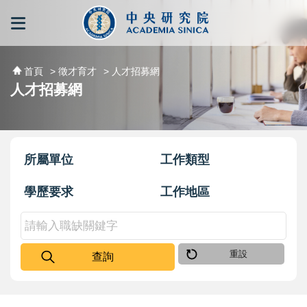
跳到主要內容區塊
:::
:::
首頁
> 徵才育才
> 人才招募網
人才招募網
所屬單位
工作類型
學歷要求
工作地區
重設
查詢