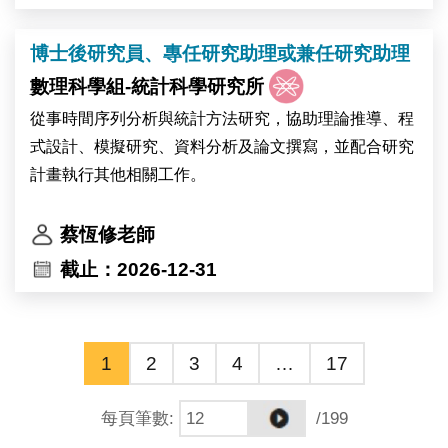
研究成果產出之機會，適合作為攻讀國內外博士班前之
2027）、關鍵突破種子計畫（2026–2027，協同主持
研究歷練，歡迎有志投入學術研究工作的優秀人才加
人），提供穩定的研究環境與多元的跨領域合作機會。
博士後研究員、專任研究助理或兼任研究助理
入。
數理科學組-統計科學研究所
主要職責
從事時間序列分析與統計方法研究，協助理論推導、程
●蛋白質表現與純化（大腸桿菌／哺乳類細胞系統），
式設計、模擬研究、資料分析及論文撰寫，並配合研究
建立穩定可重複、可交接的純化流程
計畫執行其他相關工作。
●以生物物理與生化方法（ITC、BLI、SEC-MALS、酵
素動力學等）分析蛋白質性質與蛋白質—蛋白質交互作
蔡恆修老師
用
●以冷凍電鏡、X 光晶體繞射或溶液態 NMR 解析目標
截止：2026-12-31
蛋白與複合體結構
●執行 YSD 文庫建構、FACS 篩選與親和力成熟，驗證
並優化 AI 設計之結合體
1
2
3
4
…
17
●將實驗數據回饋至設計循環，與計算設計團隊協作優
化下一輪分子
每頁筆數
:
/199
●與細胞生物學合作團隊共同規劃並執行細胞層級之功