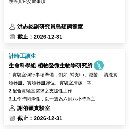
(2) 分子生物學與生物化學操作
護等其它交辦事項
(3) 基因體學生物資訊分析
(4) 科學文獻研讀與研究成果彙整
(5) 實驗室管理與其他交辦事項
洪志銘副研究員鳥類飼養室
截止：2026-12-31
計時工讀生
生命科學組-植物暨微生物學研究所
1.實驗室例行事項準備，例如: 補充tip、滅菌、 清洗實
驗器皿、實驗器皿歸位、實驗室清潔…等。
2.配合實驗室需求之支援性工作
3.工作時間彈性，以一週為六到八小時為主
謝侑穎實驗室
截止：2026-12-31