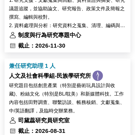
1. 研究支援：文獻蒐集與回顧、資料查證與摘要、研究
我們期望每一個設計分子的驗證能貫穿「分子設計—生
議題追蹤，並協助論文、研究報告、政策文件及簡報之
化重組—結構解析—細胞功能—疾病調控」的完整鏈
撰寫、編輯與校對。
條，而本職位正位於此一鏈條的核心。
2. 資料處理與分析：研究資料之蒐集、清理、編碼與管
理，運用 Stata／R／Python 進行統計分析與圖表製
制度與行為研究專題中心
研究環境
作；協助國內外資料庫及限制性資料之申請與管理。
截止：2026-11-30
3. 計畫與學術活動行政：計畫進度追蹤、IRB 申請與結
實驗平台包括冷凍電子顯微鏡、蛋白質結晶學、AI 加速
案、研討會與工作坊籌辦、訪問學者接待，以及經費核
之 NMR 數據收集與分析、HDX-MS、ITC/BLI，以及酵
兼任研究助理 1 人
銷、採購等行政作業。
母菌表面呈現（yeast surface display, YSD）篩選與親
人文及社會科學組-民族學研究所
4. 其他計畫主持人交辦事項。
和力成熟平台。近年成果發表於 ACS Synthetic
研究題目包括創意產業（特別是藝術玩具設計與收
Biology（2023）、JACS（2026）、Journal of
本單位專注經濟、公共政策及社會科學跨領域研究，誠
藏)、粉絲文化（特別是BL/耽美）和新媒體科技。工作
Biological Chemistry（2025）、Journal of Molecular
徵具研究熱忱及資料分析能力之專任研究助理（Pre-
內容包括田野調查、聯繫訪談、帳務核銷、文獻蒐集、
Biology（2023）與 Protein Science（2026）。
Doctoral Fellow）。工作內容涵蓋協助中心研究計畫、
中/英語翻譯，及臨時交辦業務。
支援行政及學術活動等。
司黛蕊研究員研究室
本實驗室獲多項中研院計畫補助，包括深耕計畫（2026
本工作可提供豐富研究資源、與國內外學者交流及參與
截止：2026-08-31
–2030）、人工智慧與蛋白質設計計畫（2025–