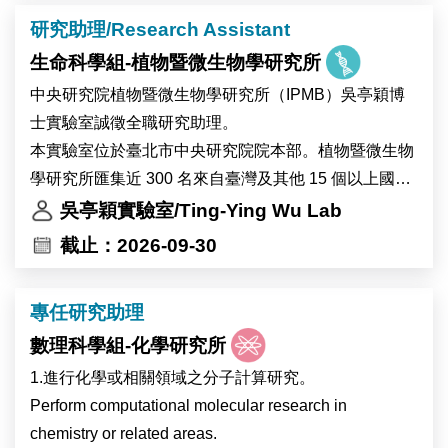
研究助理/Research Assistant
生命科學組-植物暨微生物學研究所
中央研究院植物暨微生物學研究所（IPMB）吳亭穎博
士實驗室誠徵全職研究助理。
本實驗室位於臺北市中央研究院院本部。植物暨微生物
學研究所匯集近 300 名來自臺灣及其他 15 個以上國家
的研究人員與工作人員，並設有細胞生物學、顯微影
吳亭穎實驗室/Ting-Ying Wu Lab
像、高效能運算及多體學分析等先進核心設施，提供完
截止：2026-09-30
善的跨領域研究環境。實驗室重視團隊合作與跨領域交
流，並與世界各地的研究團隊維持密切合作。
專任研究助理
錄取者將參與植物與環境交互作用相關研究，主要以地
數理科學組-化學研究所
錢（Marchantia）、阿拉伯芥（Arabidopsis）及可能包
含大豆等植物為研究材料，探討植物在熱逆境及全球暖
1.進行化學或相關領域之分子計算研究。
化相關環境變化下的生理與分子反應，以及高海拔作物
Perform computational molecular research in
生理時鐘受環境變化影響的調控機制。主要工作內容包
chemistry or related areas.