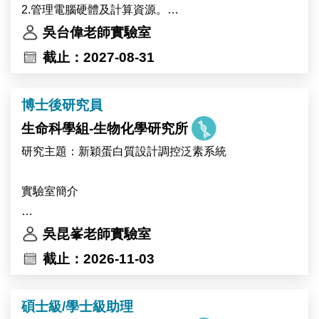
括分子選殖、蛋白質表現分析及突變株篩選。
2.管理電腦硬體及計算資源。
本研究計畫將與比利時 Ive De Smet 博士及 Devang
Management computer hardware and scientific
吳台偉老師實驗室
Mehta 博士的研究團隊合作進行。
software.
截止：2027-08-31
The laboratory of Dr. Ting-Ying Wu at the Institute of
3.計畫管理及撰寫研究報告和學術論文。
Plant and Microbial Biology (IPMB), Academia Sinica,
Project management and writing of research reports
博士後研究員
invites applications for a full-time Research Assistant
and papers.
position.
生命科學組-生物化學研究所
The laboratory is located on the main campus of
研究主題：新穎蛋白質設計調控泛素系統
Academia Sinica in Taipei, Taiwan. IPMB is home to
nearly 300 researchers and staff members from Taiwan
實驗室簡介
and more than 15 other countries. The institute
provides state-of-the-art core facilities in cell biology,
中央研究院生物化學研究所 吳昆峯博士研究團隊
吳昆峯老師實驗室
microscopy, high-performance computing, and multi-
（https://kpwulab.com/）以「蛋白質化學」為核心，研
截止：2026-11-03
omics analysis, offering an excellent environment for
究泛素（ubiquitin）與泛素類似修飾（UBL）系統的活
interdisciplinary research.
化、調控與功能機制，研究對象包括 E3 連接酶、去泛
碩士級/學士級助理
The successful candidate will participate in research
素酶（DUB）等泛素化修飾系統。泛素與泛素類似修飾