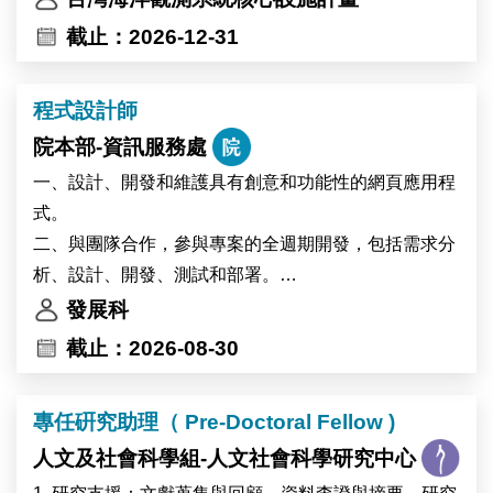
截止：2026-12-31
跨團隊合作
程式設計師
本職位並非單點的技術執行，而是跨越多個團隊的樞紐
角色。分子產出與實驗數據將同時對接：
院本部-資訊服務處
●計算設計團隊——回饋親和力、專一性與結構資訊，
一、設計、開發和維護具有創意和功能性的網頁應用程
驅動下一輪設計迭代
式。
●結構解析平台——冷凍電鏡、蛋白質結晶學與 NMR
二、與團隊合作，參與專案的全週期開發，包括需求分
之數據收集與結構解析
析、設計、開發、測試和部署。
●細胞生物學合作團隊——將經生化與結構驗證之分子
三、持續學習最新的前端和後端開發趨勢。
發展科
導入細胞系統，檢驗其對泛素化修飾與下游訊息路徑之
四、其他主管交辦事項，有機會跨領域學習，展現您的
截止：2026-08-30
調控效果，並進一步延伸至疾病相關模式
專業與才華。
●國內外學術合作單位——共同推動方法開發與轉譯應
用
專任硏究助理（ Pre-Doctoral Fellow )
人文及社會科學組-人文社會科學研究中心