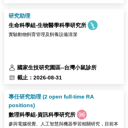
Regenerative Biology”. ICOB is well funded and
4. 理論模型建構，實驗條件預測，數值模擬，撰寫論
equipped with modern research facilities managed by
文。
研究助理
experienced research specialists. ICOB maintains a
high research standard with a high-quality publication
生命科學組-生物醫學科學研究所
相關網址為任博士發表論文列表: https://orcid.org/0000-
record. For more detailed information about Academia
0002-1152-8164
實驗動物飼育管理及飼養設備清潔
Sinica and ICOB, please see http://www.sinica.edu.tw
and https://icob.sinica.edu.tw/Eng, respectively.
國家生技研究園區--台灣小鼠診所
截止：2026-08-31
專任研究助理 (2 open full-time RA
positions)
數理科學組-資訊科學研究所
參與電腦視覺、人工智慧與機器學習相關研究，目前本