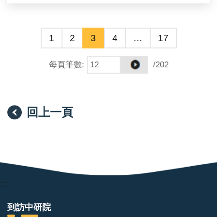
2. 探討並剖析細胞代謝調控下 RNA 甲基轉移酶的活性
機制。
1
2
3
4
…
17
●實驗室庶務（必備）：
協助行政事務及其他交辦事項。
每頁筆數
:
/202
回上一頁
:::
到訪中研院