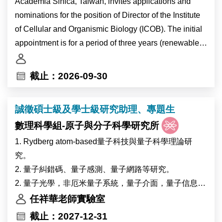
Academia Sinica, Taiwan, invites applications and
•gender, values, and family change;
nominations for the position of Director of the Institute
•inequality in low-fertility societies;
of Cellular and Organismic Biology (ICOB). The initial
•Taiwan and comparative East Asian demography.
appointment is for a period of three years (renewable
for a second term), and will also carry the title of
Responsibilities
Research Fellow.
截止：2026-09-30
•develop independent and collaborative research
papers;
As the pre-eminent academic research institution in
•analyze survey and/or register-based demographic
誠徵碩士級及學士級研究助理、專題生
Taiwan, Academia Sinica is devoted to basic and
data;
數理科學組-原子與分子科學研究所
applied research in life sciences, mathematics and
•contribute to international journal manuscripts;
physical sciences, humanities, and social sciences.
1. Rydberg atom-based量子科技與量子科學理論研
•participate in workshops, conferences, and cross-
ICOB currently consists of 22 laboratories, several of
究。
country research meetings;
which are located at the Marine Research Station in
2. 量子糾錯碼、量子感測、量子網路等研究。
•help strengthen the broader research program.
Yilan County. ICOB conducts research in the following
2. 量子光學，非厄米量子系統，量子介面，量子信息與
four focal areas: “Cellular Dysfunction”, “Eco-Evo-
通訊等理論研究。
任祥華老師實驗室
Devo”, “Neuroscience”, and “Stem Cell and
3. 超低溫原子，多體物理，強相關聯系統等理論研究。
截止：2027-12-31