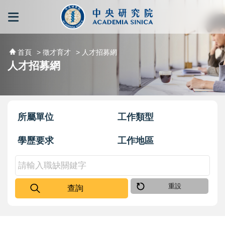
跳到主要內容區塊
:::
:::
首頁
> 徵才育才
> 人才招募網
人才招募網
所屬單位
工作類型
學歷要求
工作地區
重設
查詢