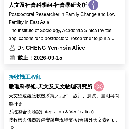
生育率、生育結果，以及社會不平等。透過全國代表性
人文及社會科學組-社會學研究所
調查資料與跨國比較研究，本計畫期望對家庭變遷、不
Postdoctoral Researcher in Family Change and Low
平等與人口轉型等更廣泛的理論討論做出貢獻。
Fertility in East Asia
工作內容
The Institute of Sociology, Academia Sinica invites
•分析大型本土與跨國調查資料或行政登記人口資料
applications for a postdoctoral researcher to join a
•發展獨立及合作研究論文
research program on family change, partnership
Dr. CHENG Yen-hsin Alice
•參與國際學術期刊論文的撰寫與發表
formation, and low fertility in Taiwan and East Asia
截止：2026-09-15
•參與工作坊、學術會議與歐亞跨國研究團隊會議
over a 2-year period (with renewal possibility). The
•協助推動與深化整體研究計畫
position offers opportunities to develop independent
接收機工程師
publications within the broad themes of the project.
數理科學組-天文及天文物理研究所
The position involves no teaching load and also
provides mentorship toward publication in leading
天文望遠鏡接收機系統／元件：設計、測試、量測與問
journals. The position is particularly suitable for early-
題排除
career researchers seeking to establish an
系統整合與驗證(Integration & Verification)
independent publication record in family demography
接收機與儀器設備安裝與現場支援(含海外天文臺站)
and population studies.
跨團隊協作(跨工程領域×科學)