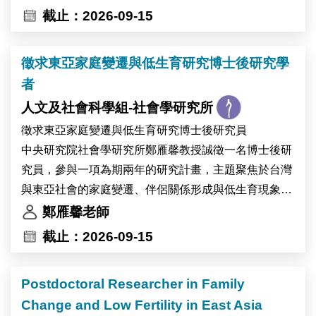
截止：2026-09-15
徵求東亞家庭變遷與低生育研究博士後研究學
者
人文及社會科學組-社會學研究所
徵求東亞家庭變遷與低生育研究博士後研究員
中央研究院社會學研究所鄭雁馨教授誠徵一名博士後研
究員，參與一項為期兩年的研究計畫，主題聚焦於台灣
與東亞社會的家庭變遷、伴侶關係形成與低生育現象。
本職缺提供博士後研究員在計畫範圍內的研究主題中發
鄭雁馨老師
展獨立論文的機會，並提供以國際重要學術期刊發表為
截止：2026-09-15
目標的研究指導與支持。
本研究計畫旨在探討當代人口變遷如何重塑台灣與東亞
Postdoctoral Researcher in Family
社會的家庭生活，包括伴侶關係形成延後、單身人口增
Change and Low Fertility in East Asia
加、婚姻與同居型態轉變、性別關係變化、持續低迷的