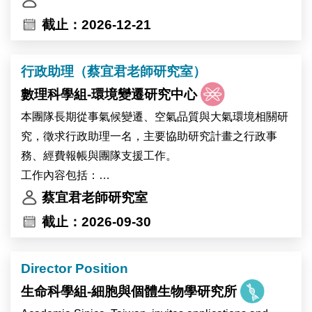
截止：2026-12-21
The research program seeks to understand how
contemporary demographic change—including
行政助理（蔡宜君老師研究室）
delayed partnership formation, rising singlehood,
marriage, cohabitation, changing gender relations,
數理科學組-環境變遷研究中心
persistent low fertility, birth outcomes, and social
本團隊長期從事氣候變遷、空氣品質與大氣環境相關研
inequalities—is reshaping family life in Taiwan and
究，徵求行政助理一名，主要協助研究計畫之行政事
East Asia. Through nationally representative survey
務、經費報帳與團隊支援工作。
data and comparative research, we aim to contribute to
工作內容包括：
broader theoretical debates on family change,
• 辦理研究計畫經費報帳、核銷、採購及相關行政流程
蔡宜君老師研究室
inequality, and demographic transformation.
• 協助團隊聯繫、會議安排與日常行政庶務
截止：2026-09-30
• 支援簡報、報告與計畫成果資料之初步整理
Research themes
• 視需要偶爾協助溫室採樣或相關活動
Director Position
•singlehood and unpartnered adults;
•partnership formation and marriage;
生命科學組-細胞與個體生物學研究所
•fertility intentions;