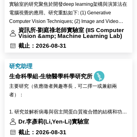
實驗室的研究聚焦於開發deep learning架構與演算法在
電腦視覺的應用。研究重點如下: (1) Generative
Computer Vision Techniques; (2) Image and Video
Anomaly Detection and Localization; (3) Computer
資訊所-劉庭祿老師實驗室 (IIS Computer
Vision &amp; Machine Learning Lab)
Vision Techniques for 3D Point Clouds; (4) Video
截止：2026-08-31
Action and Activity Recognition; (5) Multimodal/VL
Foundation Models Inspired Computer Vision
Techniques; (6) Self-Supervised Learning for
研究助理
Computer Vision Applications; (7) Deepfake Detection
生命科學組-生物醫學科學研究所
& Security; and (8) VLA models for Robotics.
主要研究（依應徵者興趣專長，可二擇一或兼顧兩
者）：
1. 研究並解析病毒與宿主間蛋白質複合體的結構和功
能。
Dr.李彥莉(Li,Yen-Li)實驗室
截止：2026-08-31