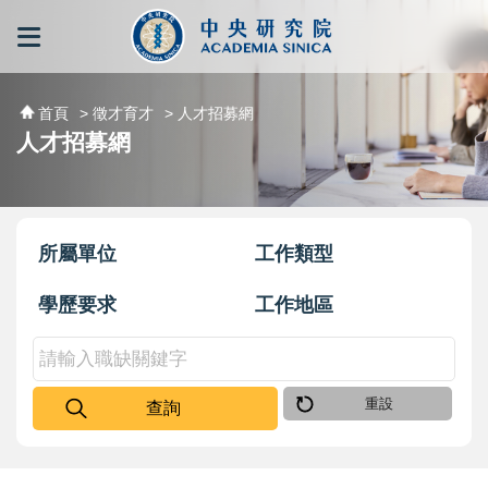
跳到主要內容區塊
:::
:::
首頁
> 徵才育才
> 人才招募網
人才招募網
所屬單位
工作類型
學歷要求
工作地區
重設
查詢