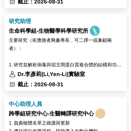
截止：2026-08-31
研究助理
生命科學組-生物醫學科學研究所
主要研究（依應徵者興趣專長，可二擇一或兼顧兩
者）：
1. 研究並解析病毒與宿主間蛋白質複合體的結構和功
能。
Dr.李彥莉(Li,Yen-Li)實驗室
截止：2026-08-31
2. 探討並剖析細胞代謝調控下 RNA 甲基轉移酶的活性
機制。
中心助理人員
跨學組研究中心-生醫轉譯研究中心
●實驗室庶務（必備）：
協助行政事務及其他交辦事項。
1. 負責檢體名單之維護與更新