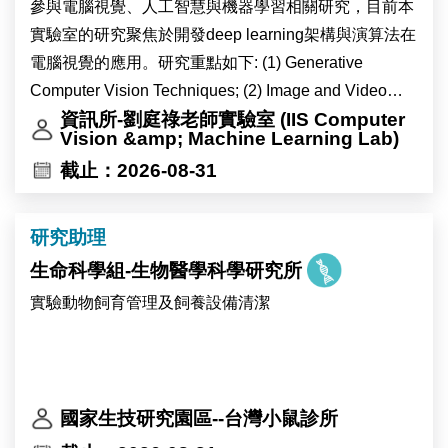
ICOB currently consists of 22 laboratories, several of
參與電腦視覺、人工智慧與機器學習相關研究，目前本
which are located at the Marine Research Station in
實驗室的研究聚焦於開發deep learning架構與演算法在
Yilan County. ICOB conducts research in the following
電腦視覺的應用。研究重點如下: (1) Generative
four focal areas: “Cellular Dysfunction”, “Eco-Evo-
Computer Vision Techniques; (2) Image and Video
Devo”, “Neuroscience”, and “Stem Cell and
Anomaly Detection and Localization; (3) Computer
資訊所-劉庭祿老師實驗室 (IIS Computer
Vision &amp; Machine Learning Lab)
Regenerative Biology”. ICOB is well funded and
Vision Techniques for 3D Point Clouds; (4) Video
equipped with modern research facilities managed by
截止：2026-08-31
Action and Activity Recognition; (5) Multimodal/VL
experienced research specialists. ICOB maintains a
Foundation Models Inspired Computer Vision
high research standard with a high-quality publication
Techniques; (6) Self-Supervised Learning for
研究助理
record. For more detailed information about Academia
Computer Vision Applications; (7) Deepfake Detection
生命科學組-生物醫學科學研究所
Sinica and ICOB, please see http://www.sinica.edu.tw
& Security; and (8) VLA models for Robotics.
實驗動物飼育管理及飼養設備清潔
and https://icob.sinica.edu.tw/Eng, respectively.
國家生技研究園區--台灣小鼠診所