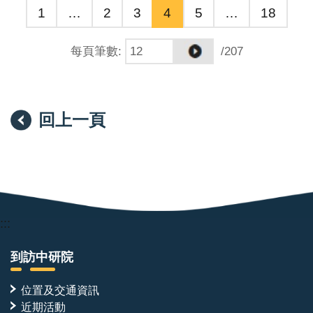
1
…
2
3
4
5
…
18
Professor or Distinguished Professor).
每頁筆數
:
/207
As the pre-eminent academic institution in Taiwan,
Academia Sinica is devoted to basic and applied
research in mathematics and physical sciences, life
sciences, and humanities and social sciences. IMB,
回上一頁
comprising 30 faculty members, conducts fundamental
research to advance the understanding of biological
processes at the molecular, cellular, and organismal
levels. Research at IMB spans diverse and
interconnected areas of contemporary biology,
:::
integrating molecular, structural, imaging, and systems
approaches to investigate complex biological
到訪中研院
questions. IMB is well funded and equipped with
位置及交通資訊
modern research facilities. It maintains a high research
近期活動
standard with an excellent publication record. For