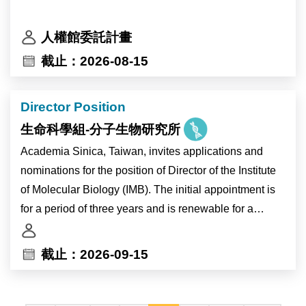
人權館委託計畫
截止：2026-08-15
Director Position
生命科學組-分子生物研究所
Academia Sinica, Taiwan, invites applications and
nominations for the position of Director of the Institute
of Molecular Biology (IMB). The initial appointment is
for a period of three years and is renewable for a
second term; if necessary for reasons of academic
development and upon approval by the President of
截止：2026-09-15
Academia Sinica, the Director may serve a third term.
The position carries the title of Research Fellow or
Distinguished Research Fellow (equivalent to