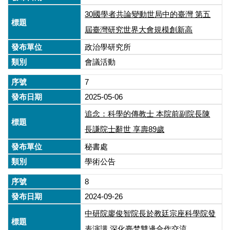
30國學者共論變動世局中的臺灣 第五
屆臺灣研究世界大會規模創新高
政治學研究所
會議活動
7
2025-05-06
追念：科學的傳教士 本院前副院長陳
長謙院士辭世 享壽89歲
秘書處
學術公告
8
2024-09-26
中研院廖俊智院長於教廷宗座科學院發
表演講 深化臺梵雙邊合作交流