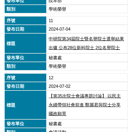
院本部
學術榮譽
11
2024-07-04
中研院第34屆院士暨名譽院士選舉結果
出爐 公布28位新科院士 2位名譽院士
秘書處
學術榮譽
12
2024-07-02
【第35次院士會議專題討論】 以民主
永續帶領社會前進 鄭麗君與院士分享
國政願景
秘書處