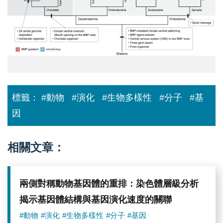
BMP
早
訊
期
號
胚
與
胎
背
發
腹
育
軸
過
形
程，
成
顯
的
示
演
BMP
標籤：
#動物
#演化
#生物多樣性
#分子
#基
化。
訊
雖
號
因
然
呈
BMP
現
配
不
體
對
相關文章：
表
稱
現
活
位
化。
置
雖
兩側對稱動物基因體的重排：染色體層級分析
不
然
同，
屬
揭示基因體結構與基因演化速度的關聯
高
於
BMP
螺
#動物
#演化
#生物多樣性
#分子
#基因