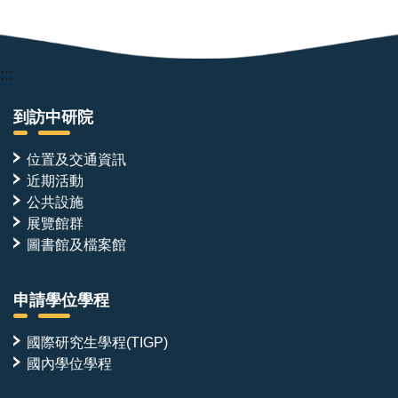
與
海
腹
膽
側，
或
腕
文
足
昌
:::
動
魚
物
的
到訪中研院
Lingula
細
亦
胞
呈
分
位置及交通資訊
現
裂
近期活動
相
模
同
式
公共設施
配
相
展覽館群
置。
近。
圖書館及檔案館
脊
（圖
索
片
動
來
物
源：
申請學位學程
因
中
背
央
腹
研
國際研究生學程(TIGP)
軸
究
國內學位學程
反
院）
轉