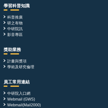
而
學習科普知識
呈
現
相
科普推廣
反
研之有物
分
布，
中研院訊
但
影音專區
核
心
調
獎助業務
控
機
制
計畫與獎項
仍
學術及研究倫理
保
守，
且
BMP
員工常用連結
訊
號
普
中研院入口網
遍
Webmail (GWS)
抑
Webmail(Mail2000)
制