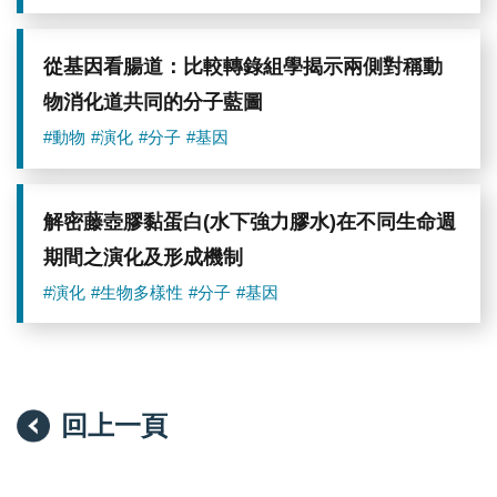
訊
旋
號
動
(紅)
物，
與
但
從基因看腸道：比較轉錄組學揭示兩側對稱動
拮
其
物消化道共同的分子藍圖
抗
胚
基
胎
#動物
#演化
#分子
#基因
因
發
chordin/sog
育
表
模
現
式
解密藤壺膠黏蛋白(水下強力膠水)在不同生命週
區
缺
(藍)
乏
期間之演化及形成機制
在
螺
多
旋
#演化
#生物多樣性
#分子
#基因
數
卵
動
裂，
物
反
中
而
分
與
別
後
回上一頁
位
口
於
動
背
物
側
如