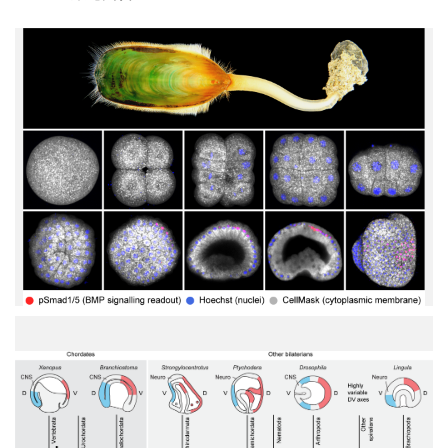
具
有
磷
酸
鈣
殼
與
肉
莖
的
腕
足
動
物
海
豆
兩
芽
側
(Lingula
對
anatina)
稱
成
動
體
物
與
中
其