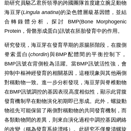
助研究員駱乙君所領導的跨國團隊首度建立腕足動物
海豆芽(
Lingula anatina
)的染色體層級基因體，並結
合轉錄體分析，探討 BMP(Bone Morphogenic
Protein，骨骼形成蛋白)訊號在胚胎發育中的作用。
研究發現，海豆芽在發育早期的原腸胚階段，在腹側
脊索蛋白(
chordin
)與BMP配體間的平衡控制下，
BMP訊號在背側較為活躍。當BMP訊號活性強，會
抑制中樞神經發育的相關基因，這種現象與其他兩側
對稱動物一致。進一步分析發現，海豆芽與脊椎動物
在BMP訊號調控的基因表現高度相似性，顯示此背腹
發育機制早在動物演化初期即已形成。此外，螺旋動
物祖先可能保留了兩側對稱動物的共同發育機制，而
各類動物間的差異，則來自演化過程中調控基因網絡
的改變（稱為發育系統漂移）。此研究不僅釐清螺旋