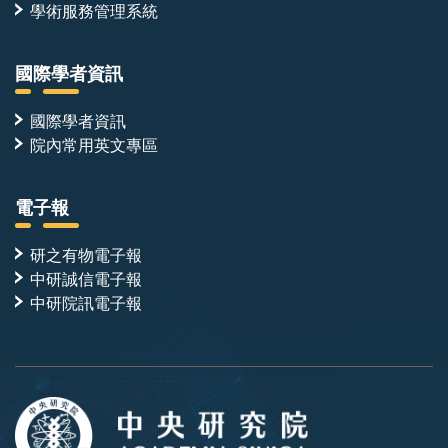
中
學術服務管理系統
樞
神
經
國際學者資訊
發
育
相
國際學者資訊
關
院內常用英文專區
基
因。
（圖
電子報
片
來
源：
研之有物電子報
中
中研誠信電子報
央
研
中研院訊電子報
究
院）