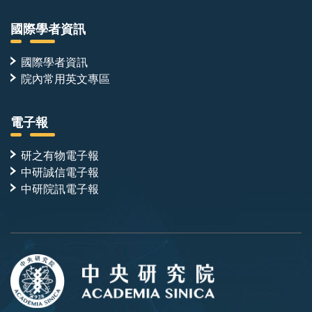
的
大
國際學者資訊
小
約
210Å
國際學者資訊
×
院內常用英文專區
137Å
×
108Å，
電子報
整
體
結
研之有物電子報
構
中研誠信電子報
像
是
中研院訊電子報
一
束
花：
跨
膜
螺
旋
體
形
成