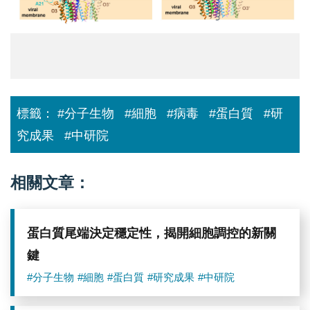
膜
融
合
複
合
物
EFC
以
及
標籤：
#分子生物
#細胞
#病毒
#蛋白質
#研
EFC+F9
(左
究成果
#中研院
圖:
EFC;
右
圖:EFC+F9)
相關文章：
的
冷
凍
電
蛋白質尾端決定穩定性，揭開細胞調控的新關
顯
結
鍵
構，
揭
#分子生物
#細胞
#蛋白質
#研究成果
#中研院
示
了