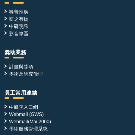
側，
以
科普推廣
及
研之有物
兩
組
中研院訊
G3、
影音專區
L5、
A21
和
獎助業務
O3
各
別
計畫與獎項
分
學術及研究倫理
布
於
EFC
結
員工常用連結
構
的
最
中研院入口網
外
Webmail (GWS)
圍。
Webmail(Mail2000)
EFC
結
學術服務管理系統
構