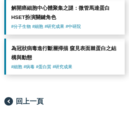
一
種
解開癌細胞中心體聚集之謎：微管馬達蛋白
多
HSET扮演關鍵角色
蛋
白
#分子生物
#細胞
#研究成果
#中研院
質
組
成
的
為冠狀病毒進行斷層掃描 窺見表面棘蛋白之結
fusion
machinery。
構與動態
此
膜
#細胞
#病毒
#蛋白質
#研究成果
融
合
複
合
物
由
回上一頁
15
個
蛋
白
質
組