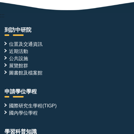
成：
A16、
G9
:::
和
J5
到訪中研院
各
一
個
位置及交通資訊
構
近期活動
成
central
公共設施
trimer，
展覽館群
A28
圖書館及檔案館
和
H2
各
兩
申請學位學程
個
分
布
國際研究生學程(TIGP)
在
國內學位學程
central
trimer
的
學習科普知識
兩