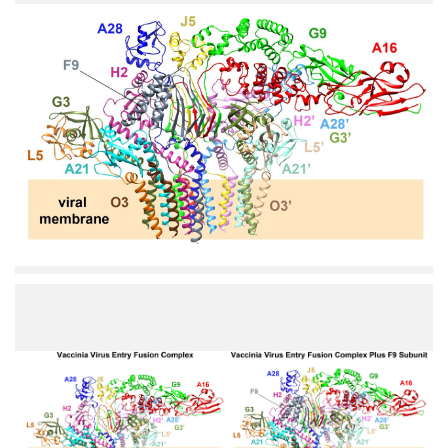
以
冷
凍
電
顯
技
術
揭
開
痘
病
毒
蛋
白
質
複
本
合
圖
體
片
結
展
構
示
的
了
獨
痘
特
病
性
毒