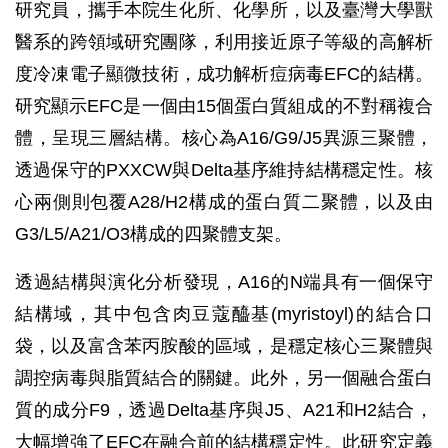
研究員，攜手本院生化所、化學所，以及臺灣大學獸
醫系的跨領域研究團隊，利用接近原子等級的高解析
度冷凍電子顯微技術，成功解析痘病毒EFC的結構。
研究顯示EFC是一個由15個蛋白質組成的不對稱複合
體，呈現三層結構。核心為A16/G9/J5異源三聚體，
透過保守的PXXCW與Delta基序維持結構穩定性。核
心兩側則包覆A28/H2構成的蛋白質二聚體，以及由
G3/L5/A21/O3構成的四聚體支架。
透過結構與演化分析發現，A16的N端具有一個保守
結構域，其中包含肉豆蔻醯基(myristoyl)的結合口
袋，以及富含苯丙胺酸的區域，是穩定核心三聚體與
調控病毒與脂質結合的關鍵。此外，另一個融合蛋白
質的成分F9，透過Delta基序與J5、A21和H2結合，
大幅增強了EFC在融合前的結構穩定性。此研究定義