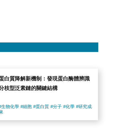
蛋白質降解新機制：發現蛋白酶體辨識
分枝型泛素鏈的關鍵結構
#生物化學
#細胞
#蛋白質
#分子
#化學
#研究成
果