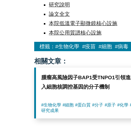
研究說明
論文全文
本院低溫電子顯微鏡核心設施
本院公用質譜核心設施
標籤：
#生物化學
#疫苗
#細胞
#病毒
相關文章：
腫瘤高風險因子BAP1受TNPO1引領進
入細胞核調控基因的分子機制
#生物化學
#細胞
#蛋白質
#分子
#原子
#化學
研究成果