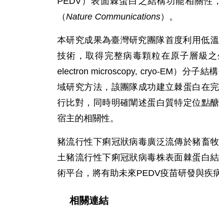
PEDV）表面棘蛋白之結構功能相關性
（
Nature Communications
）。
本研究成果為臺灣研究團隊首度利用低溫電子斷層掃描（
技術，取得完整病毒顆粒在原子層級之生
electron microscopy, cry
域研究方法，該團隊成功建立棘蛋白在
行比對，同時明確闡述蛋白質特定位點
宿主的相關性。
豬流行性下痢冠狀病毒廣泛流傳於豬畜
土豬流行性下痢冠狀病毒株表面棘蛋白
術平台，將有助未來PEDV疫苗研發與疾
相關連結