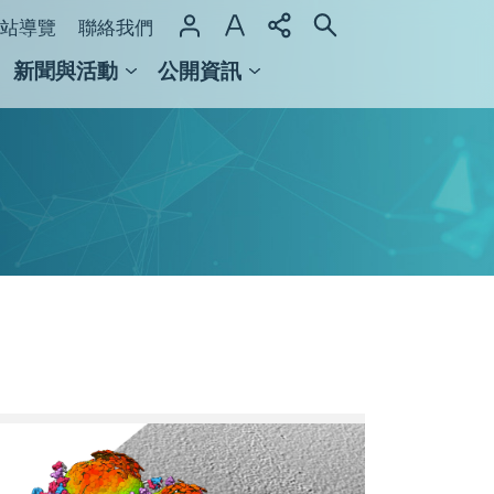
站導覽
聯絡我們
新聞與活動
公開資訊
域整合計畫
館及檔案館
Screen_Shot_2022-
08-
22_at_9.50.22_AM.png