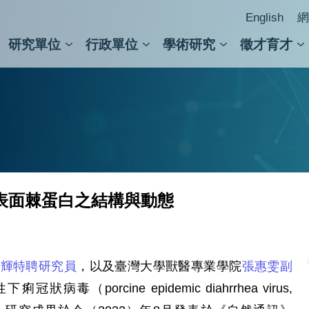
English
網
研究單位
行政單位
學術研究
徵才育才
人文社會科學組
會議紀錄檢索
人文社會科學研究中心
國家生技研究園區
跨學組研究中心
學術及儀器事務處
跨領
圖書
表面棘蛋白之結構與動態
繼輝特聘研究員
，以及臺灣大學獸醫專業學院
張惠雯副
porcine epidemic diahrrhea virus,