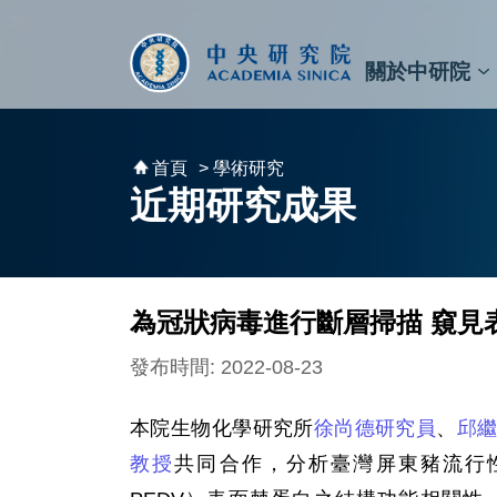
跳到主要內容區塊
:::
:::
關於中研院
秘書⾧及副秘書⾧
預決算與報告
原子與分子科學研究所
天文及天文物理研究所
資訊科技創新研究中心
植物暨微生物學研究所
細胞與個體生物學研究所
農業生物科技研究中心
首頁
> 學術研究
近期研究成果
為冠狀病毒進行斷層掃描 窺見
發布時間: 2022-08-23
本院生物化學研究所
徐尚德研究員
、
邱
教授
共同合作，分析臺灣屏東豬流行性下痢冠狀病毒（