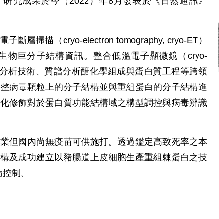
，研究成果於今（2022）年8月發表於《自然通訊》
cryo-electron tomography, cryo-ET）
物巨分子結構資訊。整合低溫電子顯微鏡（cryo-
o-EM）分子結構分析技術、質譜分析醣化學組成與蛋白質工程等跨領
完整病毒顆粒上的分子結構並與重組蛋白的分子結構進
醣化修飾對於蛋白質功能結構域之構型調控與病毒辨識
牧業但國內尚無疫苗可供施打。透過鑑定高致死率之本
結構及成功建立以豬腸道上皮細胞生產重組棘蛋白之技
病控制。