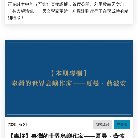
正在誕生中的（可能）直接證據，首度公開。利用歐南天文台
「甚大望遠鏡」，天文學家更近一步觀測到行星正在形成時的精
細特徵！
2020-05-21
研究成果
秘書處
【專欄】臺灣的世界島嶼作家——夏曼・藍波