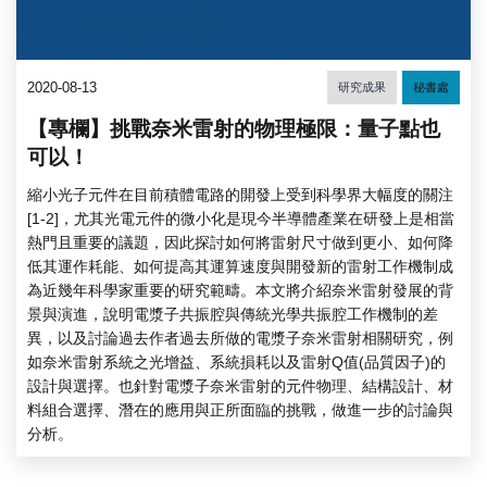
2020-08-13
研究成果
秘書處
【專欄】挑戰奈米雷射的物理極限：量子點也
可以！
縮小光子元件在目前積體電路的開發上受到科學界大幅度的關注
[1-2]，尤其光電元件的微小化是現今半導體產業在研發上是相當
熱門且重要的議題，因此探討如何將雷射尺寸做到更小、如何降
低其運作耗能、如何提高其運算速度與開發新的雷射工作機制成
為近幾年科學家重要的研究範疇。本文將介紹奈米雷射發展的背
景與演進，說明電漿子共振腔與傳統光學共振腔工作機制的差
異，以及討論過去作者過去所做的電漿子奈米雷射相關研究，例
如奈米雷射系統之光增益、系統損耗以及雷射Q值(品質因子)的
設計與選擇。也針對電漿子奈米雷射的元件物理、結構設計、材
料組合選擇、潛在的應用與正所面臨的挑戰，做進一步的討論與
分析。