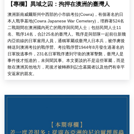
【專欄】異域之囚：拘押在澳洲的臺灣人
澳洲新南威爾斯州中西部的小市鎮考拉(Cowra)，有個著名的日
本人戰爭墓地(Cowra Japanese War Cemetery)，埋葬著524名
二戰期間在澳洲國內死亡的戰俘與民間人士；包括民間人士11
名、戰俘14名，合計25名的臺灣人。戰俘是與部隊一起前往新幾
內亞前線的日軍雇用人員，通稱軍屬或臺灣人日本兵，被俘虜後
轉送到澳洲考拉的戰俘營。考拉戰俘營1944年8月發生過著名的
日軍脫逃事件，231名日軍戰俘遭到守衛的澳軍擊斃，臺灣人是
事件後才抵達的，未與聞其事。本文要談的不是這些軍屬，而是
散在澳洲其他地方，死後才被轉葬到記念墓園者以及他們有幸平
安返家的親友。