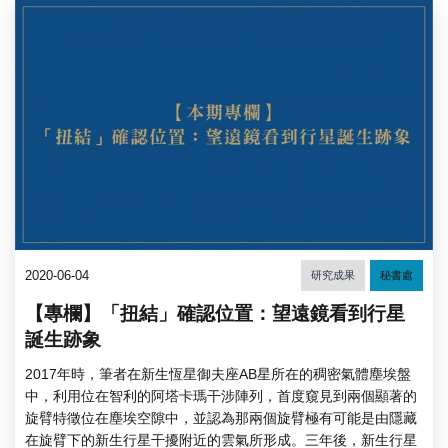
2020-06-04
研究成果
秘書處
【專欄】「扭結」確認位置：望遠鏡看到行星
誕生跡象
2017年時，筆者在新生恆星御夫座AB星所在的稠密氣體塵埃盤
中，利用位在智利的阿塔卡瑪干涉陣列，首度窺見到兩個顯著的
旋臂特徵位在塵埃空隙中，並認為那兩個旋臂極有可能是由隱藏
在旋臂下的新生行星干擾附近的雲氣所形成。三年後，新生行星