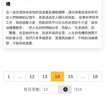
機
這一波武漢肺炎疫情的迅速蔓延擴散國際，讓抗病毒疫苗的研究
從人們模糊的記憶中，再度成為世人關注的焦點。 從事科學研究
工作，我想提醒大家，照顧庶民平日生活所必需的不只是「柴米
油鹽醬醋茶」，把人生的時間軸拉長，照顧人「生老病死」的
「醫藥」也是維持生命，造就幸福所必需。人生的危機與挑戰不
時的會出現，我們只有準備更多、更優異的解方，不時的演練應
變，才能高枕無憂。
1
…
12
13
14
15
…
18
每頁筆數
:
/214