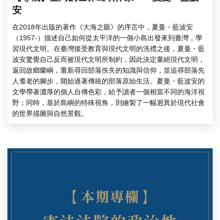
安
在2018年出版的著作《大海之眼》的序言中，夏曼・藍波安
（1957-）描述自己如何從太平洋的一個小島出發來到臺灣，學
習現代文明。在臺灣接受教育與現代文明的洗禮之後，夏曼・藍
波安驚覺自己反而被現代文明所制約，因此決定棄絕現代文明，
返回故鄉蘭嶼，重新尋回部落佚失的知識與信仰，並追尋部落先
人耆老的腳步，開始過著傳統的部落原始生活。夏曼・藍波安的
文學帶著濃厚的個人自傳色彩，給予讀者一個相當不同的海洋視
野；同時，基於島嶼的特殊視角，則繪製了一幅迥異於現代社會
的世界描圖與自然景觀。