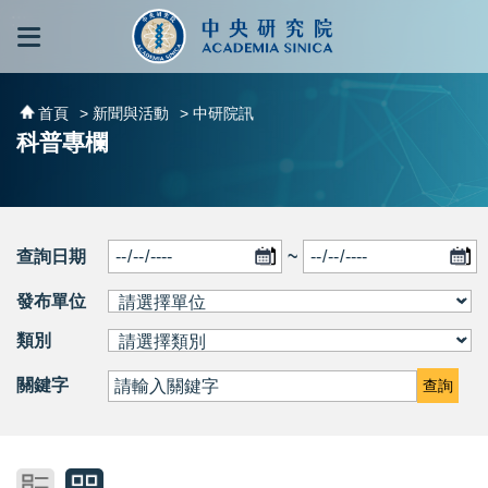
跳到主要內容區塊
:::
:::
首頁
> 新聞與活動
> 中研院訊
科普專欄
查詢日期
~
發布單位
類別
關鍵字
查詢