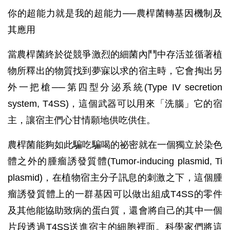
你的超能力就是我的超能力──農桿菌轉基因機制及
其應用
當農桿菌終於從競爭激烈的細菌內鬥中存活並循著植
物所釋出的物質找到夢寐以求的宿主時，它會掏出另
外一把槍──第四型分泌系統(Type IV secretion
system, T4SS)，這個武器可以用來「洗腦」它的宿
主，讓宿主們心甘情願地供吃供住。
農桿菌能夠如此騙吃騙喝的祕密就在一個獨立於染色
體之外的腫瘤誘發質體(Tumor-inducing plasmid, Ti
plasmid)，在植物宿主分子訊息的刺激之下，這個腫
瘤誘發質體上的一群基因可以做出組成T4SS的零件
及其他能協助致病的蛋白質，還會將自己的其中一個
片段透過T4SS送進宿主的細胞裡面。科學家們將這