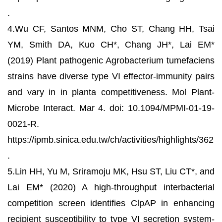
.
4.Wu CF, Santos MNM, Cho ST, Chang HH, Tsai
YM, Smith DA, Kuo CH*, Chang JH*, Lai EM*
(2019) Plant pathogenic Agrobacterium tumefaciens
strains have diverse type VI effector-immunity pairs
and vary in in planta competitiveness. Mol Plant-
Microbe Interact. Mar 4. doi: 10.1094/MPMI-01-19-
0021-R.
https://ipmb.sinica.edu.tw/ch/activities/highlights/362
.
5.Lin HH, Yu M, Sriramoju MK, Hsu ST, Liu CT*, and
Lai EM* (2020) A high-throughput interbacterial
competition screen identifies ClpAP in enhancing
recipient susceptibility to type VI secretion system-