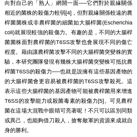
向對自己的「熟人」網開一面──它們對於親緣關係
相近的菌株的殺傷力較弱[4]，但對親緣關係較遠的農
桿菌菌株或非農桿菌的細菌如大腸桿菌(Escherichia
coli)就展現較強的殺傷力。有趣的是，不同的大腸桿
菌菌株面對農桿菌的T6SS攻擊也會展現不同的傷亡
程度。藉由讓農桿菌攻擊不同的大腸桿菌突變株的實
驗，本研究團隊發現有幾株大腸桿菌突變株可抵抗農
桿菌T6SS的殺傷力──也就是說擁有這些基因產物的
的大腸桿菌會更容易被農桿菌的T6SS攻擊殺死。這
表示這些大腸桿菌的基因產物可能被農桿菌用來增進
T6SS的攻擊能力或殺菌毒素的殺傷力[5]。可見農桿
菌在這場大混戰中眼睛可亮著呢！不只可以區別同類
或異己，也能夠借刀殺人，搶奪敵軍的資源來成就自
身的勝利。