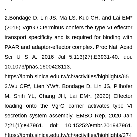
.
2.Bondage D, Lin JS, Ma LS, Kuo CH, and Lai EM*
(2016) VgrG C-terminus confers the type VI effector
transport specificity and is required for binding with
PAAR and adaptor-effector complex. Proc Natl Acad
Sci U S A. 2016 Jul 5:113(27):E3931-40. doi:
10.1073/pnas.1600428113.
https://ipmb.sinica.edu.tw/ch/activities/highlights/65.
3.Wu CF#, Lien YW#, Bondage D, Lin JS, Pilhofer
M, Shih YL, Chang JH, Lai EM*. (2020) Effector
loading onto the VgrG carrier activates type VI
secretion system assembly. EMBO Rep. 2020 Jan
7;21(1):e47961. doi: 10.15252/embr.201947961.
https://ipmb.sinica.edu.tw/ch/activities/highlights/374