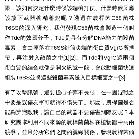
限，該如何決定什麼時候該端槍打仗、什麼時候又應
該放下武器養精蓄銳呢？透過在農桿菌C58菌株
T6SS的深入研究，我們發現C58菌株會製造一個叫
作Tde的效應分子，Tde是具有分解DNA能力的殺菌
毒素，會由座落在T6SS針筒尖端的蛋白質VgrG所攜
帶，再注射入敵菌之中[1][2]。而Tde和VgrG這兩個
蛋白質的結合就像是開火訊號一般，會啟動細菌快速
組裝T6SS並將這些殺菌毒素送入目標細菌之中[3]。
有了攻擊訊號，還要擔心子彈不長眼，在一團混戰之
中要是誤傷友軍可就得不償失了。那麼，農桿菌是否
能夠辨識敵我，讓自己的武器不要傷害到隊友呢？本
研究團隊利用不同來源的農桿菌菌株在植物體中兩兩
競爭，並且分析它們之間的親緣關係，發現農桿菌傾