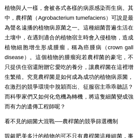
植物與人一樣，會被各式各樣的病原感染而生病。其
中，農桿菌（Agrobacterium tumefaciens）可說是最
為聲名遠播的植物病原菌之一。這種細菌普遍生活在
土壤中，在遇到適合的植物宿主時會入侵植物，造成
植物細胞增生形成腫瘤，稱為癌腫病（crown gall
disease）。這個植物的腫瘤宛若農桿菌的豪宅，不
只提供住宿還附贈它愛吃的養分，讓農桿菌在這裡增
生繁殖。究竟農桿菌是如何成為成功的植物病原菌，
在激烈的競爭環境中脫穎而出、征服宿主乖乖聽話？
而科學家們又如何化危機為轉機，將這隻細菌變成強
而有力的遺傳工程師呢？
看不見的細菌大混戰──農桿菌的競爭篩選機制
覬覦肥美多汁的植物的可不只有農桿菌這種細菌，事