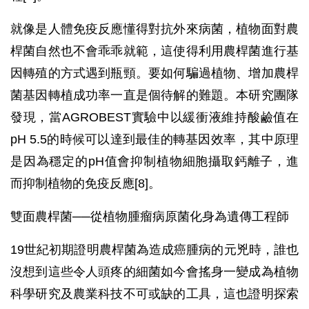
就像是人體免疫反應懂得對抗外來病菌，植物面對農
桿菌自然也不會乖乖就範，這使得利用農桿菌進行基
因轉殖的方式遇到瓶頸。要如何騙過植物、增加農桿
菌基因轉植成功率一直是個待解的難題。本研究團隊
發現，當AGROBEST實驗中以緩衝液維持酸鹼值在
pH 5.5的時候可以達到最佳的轉基因效率，其中原理
是因為穩定的pH值會抑制植物細胞攝取鈣離子，進
而抑制植物的免疫反應[8]。
雙面農桿菌──從植物腫瘤病原菌化身為遺傳工程師
19世紀初期證明農桿菌為造成癌腫病的元兇時，誰也
沒想到這些令人頭疼的細菌如今會搖身一變成為植物
科學研究及農業科技不可或缺的工具，這也證明探索